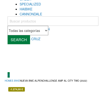
SPECIALIZED
HAIBIKE
CANNONDALE
COLNAGO
MONDRAKER
ROCKY MOUNTAIN
CUBE
SANTA CRUZ
SEARCH
0
HOME
E-BIKE
NUEVA BMC ALPENCHALLENGE AMP AL CITY TWO (2022)
-
1.274,00
€