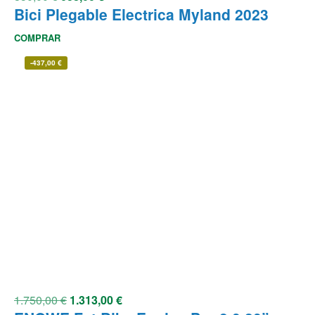
Bici Plegable Electrica Myland 2023
COMPRAR
-
437,00
€
1.750,00
€
1.313,00
€