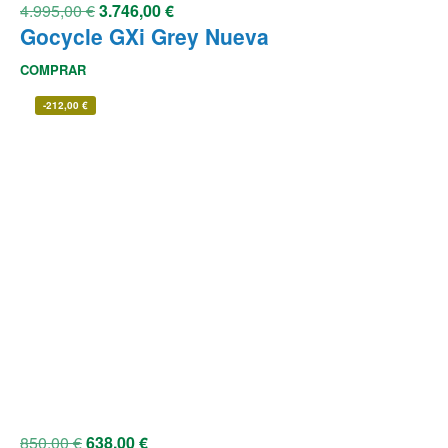
4.995,00
€
3.746,00
€
Gocycle GXi Grey Nueva
COMPRAR
-
212,00
€
850,00
€
638,00
€