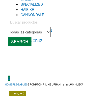
SPECIALIZED
HAIBIKE
CANNONDALE
COLNAGO
MONDRAKER
ROCKY MOUNTAIN
CUBE
SANTA CRUZ
SEARCH
0
HOME
PLEGABLES
BROMPTON P LINE URBAN 16” 300WH NUEVA
-
1.400,00
€