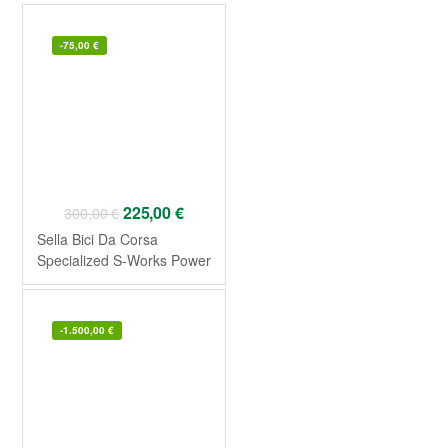
-
75,00
€
225,00
€
300,00
€
Sella Bici Da Corsa
Specialized S-Works Power
Arc 143 mm
-
1.500,00
€