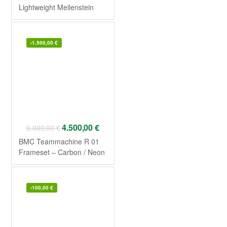
Lightweight Meilenstein
EVO Disc
-
1.500,00
€
4.500,00
€
6.000,00
€
BMC Teammachine R 01
Frameset – Carbon / Neon
Red 2026
-
100,00
€