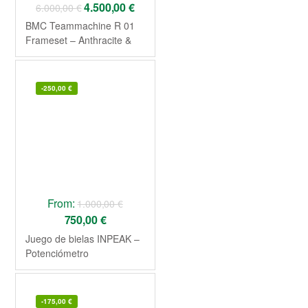
4.500,00
€
6.000,00
€
BMC Teammachine R 01
Frameset – Anthracite &
Carbon 2026
-
250,00
€
From:
1.000,00
€
750,00
€
Juego de bielas INPEAK –
Potenciómetro
Powercrank-E TWiN2 –
Shimano Ultegra FC-
R8100
-
175,00
€