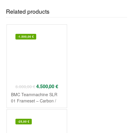
Related products
-
1.500,00
€
4.500,00
€
6.000,00
€
BMC Teammachine SLR
01 Frameset – Carbon /
Neon Red 2026
-
25,00
€