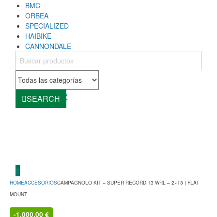
BMC
ORBEA
SPECIALIZED
HAIBIKE
CANNONDALE
COLNAGO
MONDRAKER
ROCKY MOUNTAIN
CUBE
SANTA CRUZ
SEARCH
0
HOME
ACCESORIOS
CAMPAGNOLO KIT – SUPER RECORD 13 WRL – 2×13 | FLAT
MOUNT
-
1.000,00
€