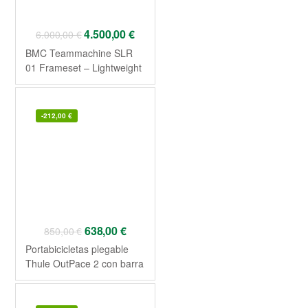
4.500,00
€
6.000,00
€
BMC Teammachine SLR
01 Frameset – Lightweight
Carbon VAR0 2026
-
212,00
€
638,00
€
850,00
€
Portabicicletas plegable
Thule OutPace 2 con barra
de remolque y plataforma
para 2 bicicletas