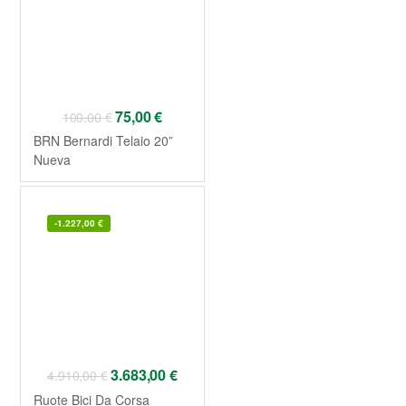
75,00
€
100,00
€
BRN Bernardi Telaio 20”
Nueva
-
1.227,00
€
3.683,00
€
4.910,00
€
Ruote Bici Da Corsa