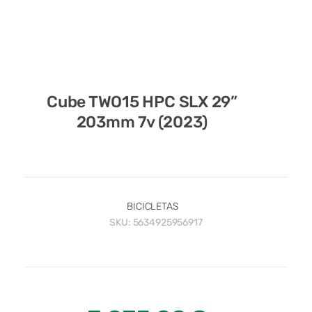
Cube TWO15 HPC SLX 29”
203mm 7v (2023)
BICICLETAS
SKU:
5634925956917