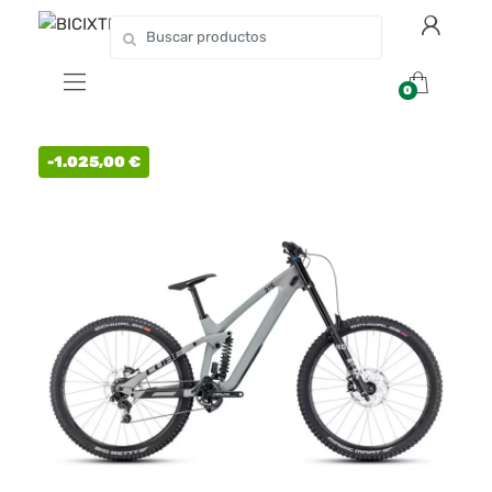
0
-
1.025,00
€