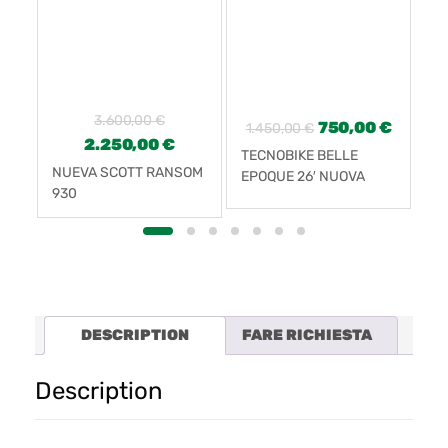
3.600,00
€
750,00
€
1.450,00
€
2.250,00
€
TECNOBIKE BELLE
NUEVA SCOTT RANSOM
OR
EPOQUE 26′ NUOVA
930
(2
DESCRIPTION
FARE RICHIESTA
Description