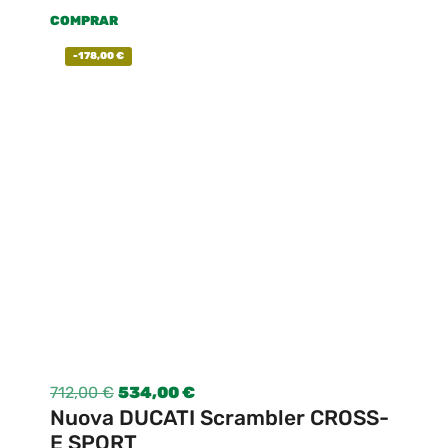
COMPRAR
-
178,00
€
712,00
€
534,00
€
Nuova DUCATI Scrambler CROSS-
E SPORT