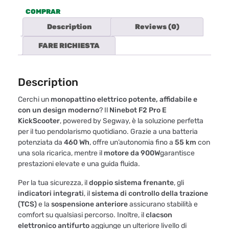
COMPRAR
Description
Reviews (0)
FARE RICHIESTA
Description
Cerchi un
monopattino elettrico potente, affidabile e
con un design moderno
? Il
Ninebot F2 Pro E
KickScooter
, powered by Segway, è la soluzione perfetta
per il tuo pendolarismo quotidiano. Grazie a una batteria
potenziata da
460 Wh
, offre un’autonomia fino a
55 km
con
una sola ricarica, mentre il
motore da 900W
garantisce
prestazioni elevate e una guida fluida.
Per la tua sicurezza, il
doppio sistema frenante
, gli
indicatori integrati
, il
sistema di controllo della trazione
(TCS)
e la
sospensione anteriore
assicurano stabilità e
comfort su qualsiasi percorso. Inoltre, il
clacson
elettronico antifurto
aggiunge un ulteriore livello di