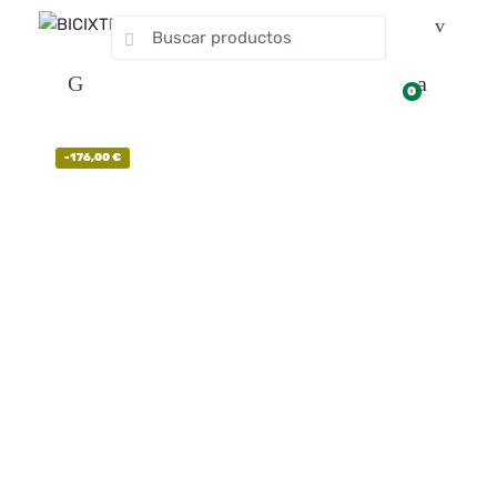
0
-
176,00
€