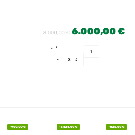
6.000,00
€
8.000,00
€
*
-
900,00
€
-
3.124,00
€
-
825,00
€