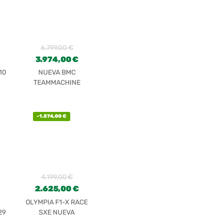
6.799,00
€
3.974,00
€
10
NUEVA BMC
TEAMMACHINE
SLR01 FOUR
-
1.574,00
€
4.199,00
€
2.625,00
€
OLYMPIA F1-X RACE
29
SXE NUEVA