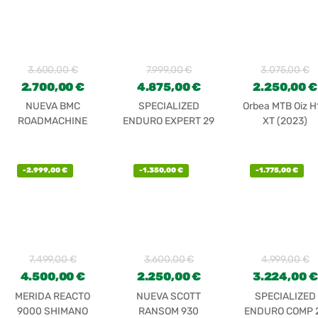
3.600,00
€
7.999,00
€
3.075,00
€
2.700,00
€
4.875,00
€
2.250,00
€
NUEVA BMC
SPECIALIZED
Orbea MTB Oiz H
ROADMACHINE
ENDURO EXPERT 29
XT (2023)
FOUR 2023
NUEVA
-
2.999,00
€
-
1.350,00
€
-
1.775,00
€
7.499,00
€
3.600,00
€
4.999,00
€
4.500,00
€
2.250,00
€
3.224,00
€
MERIDA REACTO
NUEVA SCOTT
SPECIALIZED
9000 SHIMANO
RANSOM 930
ENDURO COMP 