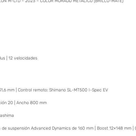
ALLON M-LTD – 2023 – COLOR MORADO METÁLICO (BRILLO-MATE)
s | 12 velocidades
er 31,6 mm | Control remoto: Shimano SL-MT500 I-Spec EV
ación 20 | Ancho 800 mm
 Kashima
a de suspensión Advanced Dynamics de 160 mm | Boost 12×148 mm | 