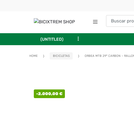
...
(UNTITLED)
HOME
BICICLETAS
ORBEA MTB 29″ CARBON – RALLO
-
2.000,00
€