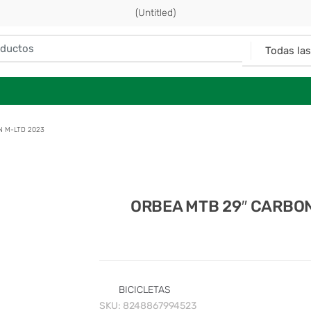
(Untitled)
N M-LTD 2023
ORBEA MTB 29″ CARBON
BICICLETAS
SKU:
8248867994523