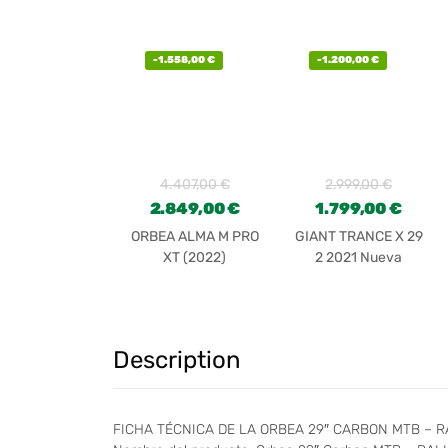
(2022)
AETHOS EXPERT
-
1.558,00
€
-
1.200,00
€
4.407,00
€
2.999,00
€
2.849,00
€
1.799,00
€
ORBEA ALMA M PRO
GIANT TRANCE X 29
XT (2022)
2 2021 Nueva
Description
FICHA TÉCNICA DE LA ORBEA 29″ CARBON MTB – R