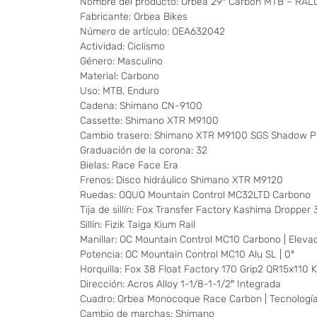
Nombre del producto: Orbea 29″ Carbon MTB – R
Fabricante: Orbea Bikes
Número de artículo: OEA632042
Actividad: Ciclismo
Género: Masculino
Material: Carbono
Uso: MTB, Enduro
Cadena: Shimano CN-9100
Cassette: Shimano XTR M9100
Cambio trasero: Shimano XTR M9100 SGS Shadow Plu
Graduación de la corona: 32
Bielas: Race Face Era
Frenos: Disco hidráulico Shimano XTR M9120
Ruedas: OQUO Mountain Control MC32LTD Carbono
Tija de sillín: Fox Transfer Factory Kashima Dropp
Sillín: Fizik Taiga Kium Rail
Manillar: OC Mountain Control MC10 Carbono | Elev
Potencia: OC Mountain Control MC10 Alu SL | 0º
Horquilla: Fox 38 Float Factory 170 Grip2 QR15x110
Dirección: Acros Alloy 1-1/8-1-1/2″ Integrada
Cuadro: Orbea Monocoque Race Carbon | Tecnologí
Cambio de marchas: Shimano