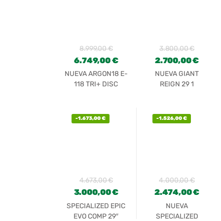
8.999,00
€
3.800,00
€
6.749,00
€
2.700,00
€
NUEVA ARGON18 E-
NUEVA GIANT
118 TRI+ DISC
REIGN 29 1
SRAM RED 22
-
1.673,00
€
-
1.526,00
€
4.673,00
€
4.000,00
€
3.000,00
€
2.474,00
€
SPECIALIZED EPIC
NUEVA
EVO COMP 29″
SPECIALIZED