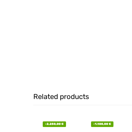
Related products
-
2.250,00
€
-
1.100,00
€