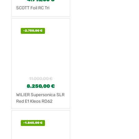
SCOTT Foil RC Tri
-
2.750,00
€
11.000,00
€
8.250,00
€
WILIER Supersonica SLR
Red E1 Kleos RD62
Groupama FDJ
-
1.845,00
€