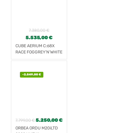
7.380,00
€
5.535,00
€
CUBE AERIUM C:68X
RACE FOGGREY’N’WHITE
-
2.549,00
€
5.250,00
€
7.799,00
€
ORBEA ORDU M20iLTD