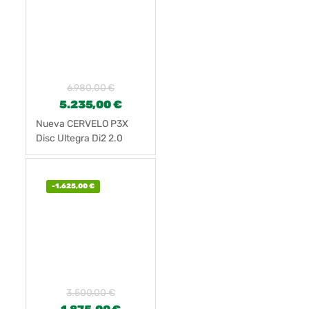
6.980,00
€
5.235,00
€
Nueva CERVELO P3X
Disc Ultegra Di2 2.0
R8060
-
1.625,00
€
3.500,00
€