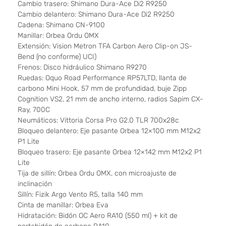
Cambio trasero: Shimano Dura-Ace Di2 R9250
Cambio delantero: Shimano Dura-Ace Di2 R9250
Cadena: Shimano CN-9100
Manillar: Orbea Ordu OMX
Extensión: Vision Metron TFA Carbon Aero Clip-on JS-
Bend (no conforme) UCI)
Frenos: Disco hidráulico Shimano R9270
Ruedas: Oquo Road Performance RP57LTD, llanta de
carbono Mini Hook, 57 mm de profundidad, buje Zipp
Cognition VS2, 21 mm de ancho interno, radios Sapim CX-
Ray, 700C
Neumáticos: Vittoria Corsa Pro G2.0 TLR 700x28c
Bloqueo delantero: Eje pasante Orbea 12×100 mm M12x2
P1 Lite
Bloqueo trasero: Eje pasante Orbea 12×142 mm M12x2 P1
Lite
Tija de sillín: Orbea Ordu OMX, con microajuste de
inclinación
Sillín: Fizik Argo Vento R5, talla 140 mm
Cinta de manillar: Orbea Eva
Hidratación: Bidón OC Aero RA10 (550 ml) + kit de