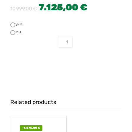
7.125,00
€
10.999,00
€
S-M
M-L
COMPRAR
Related products
-
1.875,00
€