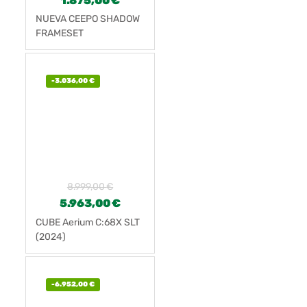
1.875,00
€
NUEVA CEEPO SHADOW
FRAMESET
-
3.036,00
€
8.999,00
€
5.963,00
€
CUBE Aerium C:68X SLT
(2024)
-
6.952,00
€