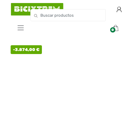
0
-
3.874,00
€