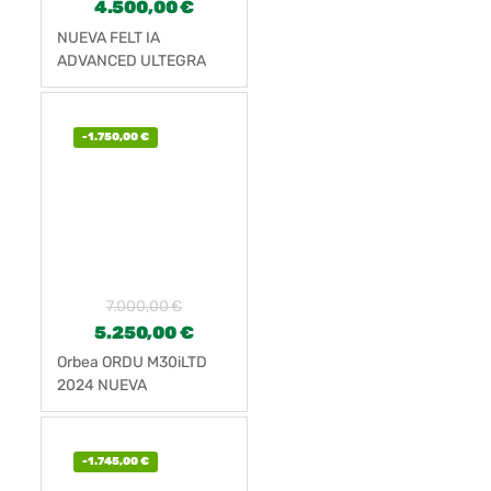
4.500,00
€
NUEVA FELT IA
ADVANCED ULTEGRA
Di2
-
1.750,00
€
7.000,00
€
5.250,00
€
Orbea ORDU M30iLTD
2024 NUEVA
-
1.745,00
€