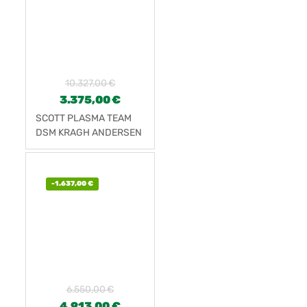
10.327,00
€
3.375,00
€
SCOTT PLASMA TEAM
DSM KRAGH ANDERSEN
(2021)
-
1.637,00
€
6.550,00
€
4.913,00
€