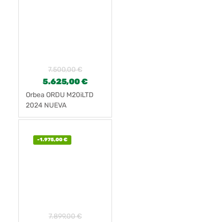
7.500,00
€
5.625,00
€
Orbea ORDU M20iLTD
2024 NUEVA
-
1.975,00
€
7.899,00
€