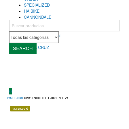
SPECIALIZED
HAIBIKE
CANNONDALE
COLNAGO
MONDRAKER
ROCKY MOUNTAIN
CUBE
SANTA CRUZ
SEARCH
0
HOME
E-BIKE
PIVOT SHUTTLE E-BIKE NUEVA
-
3.125,00
€