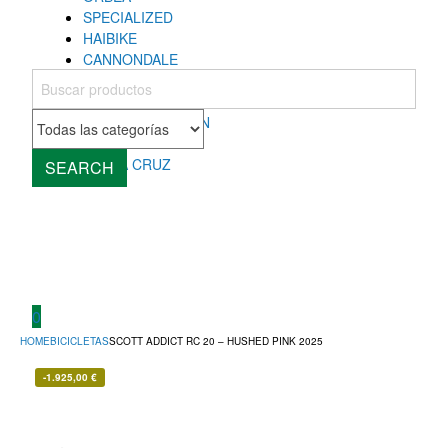
SPECIALIZED
HAIBIKE
CANNONDALE
COLNAGO
MONDRAKER
ROCKY MOUNTAIN
CUBE
SANTA CRUZ
SEARCH
0
HOME
BICICLETAS
SCOTT ADDICT RC 20 – HUSHED PINK 2025
-
1.925,00
€