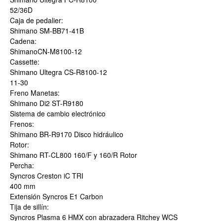
52/36D
Caja de pedalier:
Shimano SM-BB71-41B
Cadena:
ShimanoCN-M8100-12
Cassette:
Shimano Ultegra CS-R8100-12
11-30
Freno Manetas:
Shimano Di2 ST-R9180
Sistema de cambio electrónico
Frenos:
Shimano BR-R9170 Disco hidráulico
Rotor:
Shimano RT-CL800 160/F y 160/R Rotor
Percha:
Syncros Creston iC TRI
400 mm
Extensión Syncros E1 Carbon
Tija de sillín:
Syncros Plasma 6 HMX con abrazadera Ritchey WCS