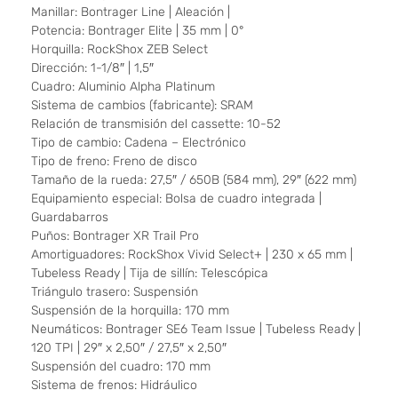
Manillar: Bontrager Line | Aleación |
Potencia: Bontrager Elite | 35 mm | 0°
Horquilla: RockShox ZEB Select
Dirección: 1-1/8″ | 1,5″
Cuadro: Aluminio Alpha Platinum
Sistema de cambios (fabricante): SRAM
Relación de transmisión del cassette: 10-52
Tipo de cambio: Cadena – Electrónico
Tipo de freno: Freno de disco
Tamaño de la rueda: 27,5″ / 650B (584 mm), 29″ (622 mm)
Equipamiento especial: Bolsa de cuadro integrada |
Guardabarros
Puños: Bontrager XR Trail Pro
Amortiguadores: RockShox Vivid Select+ | 230 x 65 mm |
Tubeless Ready | Tija de sillín: Telescópica
Triángulo trasero: Suspensión
Suspensión de la horquilla: 170 mm
Neumáticos: Bontrager SE6 Team Issue | Tubeless Ready |
120 TPI | 29″ x 2,50″ / 27,5″ x 2,50″
Suspensión del cuadro: 170 mm
Sistema de frenos: Hidráulico