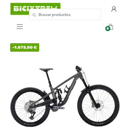
0
-
1.075,00
€