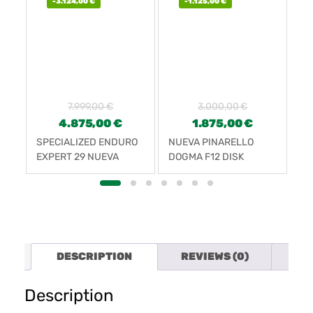
-
3.124,00
€
-
1.125,00
€
7.999,00
€
3.000,00
€
1
4.875,00
€
1.875,00
€
E-
SPECIALIZED ENDURO
NUEVA PINARELLO
JA
EXPERT 29 NUEVA
DOGMA F12 DISK
TELAIO
DESCRIPTION
REVIEWS (0)
FAR
Description