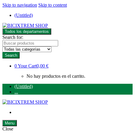
Skip to navigation
Skip to content
(Untitled)
Todos los departamentos
Search for:
Search
0
Your Cart
0,00 €
No hay productos en el carrito.
(Untitled)
...
Menu
Close