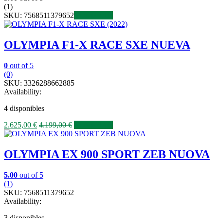
(1)
SKU:
7568511379652
COMPRAR
OLYMPIA F1-X RACE SXE NUEVA
0
out of 5
(0)
SKU:
3326288662885
Availability:
4 disponibles
2.625,00
€
4.199,00
€
COMPRAR
OLYMPIA EX 900 SPORT ZEB NUOVA
5.00
out of 5
(1)
SKU:
7568511379652
Availability:
3 disponibles