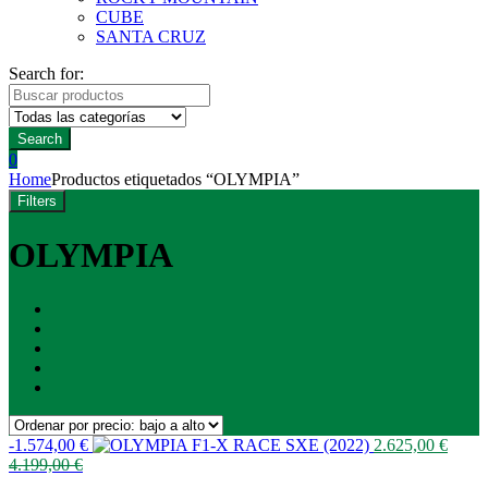
CUBE
SANTA CRUZ
Search for:
Search
0
Home
Productos etiquetados “OLYMPIA”
Filters
OLYMPIA
-
1.574,00
€
2.625,00
€
4.199,00
€