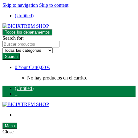
Skip to navigation
Skip to content
(Untitled)
Todos los departamentos
Search for:
Search
0
Your Cart
0,00 €
No hay productos en el carrito.
(Untitled)
...
Menu
Close