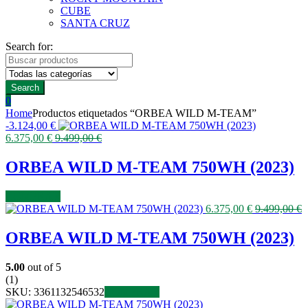
CUBE
SANTA CRUZ
Search for:
Search
0
Home
Productos etiquetados “ORBEA WILD M-TEAM”
-
3.124,00
€
6.375,00
€
9.499,00
€
ORBEA WILD M-TEAM 750WH (2023)
COMPRAR
6.375,00
€
9.499,00
€
ORBEA WILD M-TEAM 750WH (2023)
5.00
out of 5
(1)
SKU:
3361132546532
COMPRAR