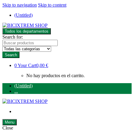
Skip to navigation
Skip to content
(Untitled)
Todos los departamentos
Search for:
Search
0
Your Cart
0,00 €
No hay productos en el carrito.
(Untitled)
...
Menu
Close