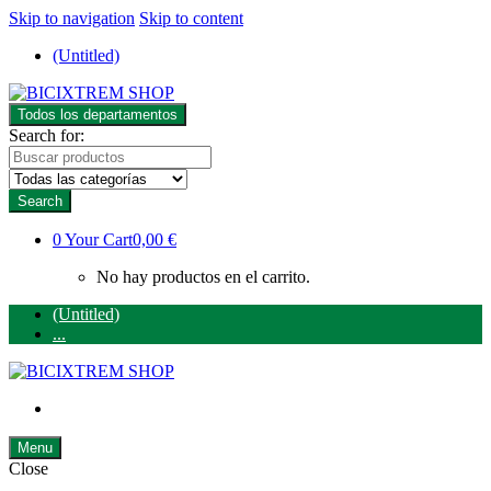
Skip to navigation
Skip to content
(Untitled)
Todos los departamentos
Search for:
Search
0
Your Cart
0,00 €
No hay productos en el carrito.
(Untitled)
...
Menu
Close