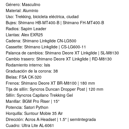
Género: Masculino
Material: Aluminio
Uso: Trekking, bicicleta eléctrica, ciudad
Bujes: Shimano HB-MT400-B | Shimano FH-MT400-B
Radios: Sapim Leader
Llantas: Alex EXR25
Cadena: Shimano Linkglide CN-LG500
Cassette: Shimano Linkglide | CS-LG600-11
Palanca de cambios: Shimano Deore XT Linkglide | SL-M8130
Cambio trasero: Shimano Deore XT Linkglide | RD-M8130
Rodamiento interno: Isis
Graduación de la corona: 38
Bielas: FSA CK-320
Frenos: Shimano Deore XT BR-M8100 | 180 mm
Tija de sillín: Syncros Duncan Dropper Post | 120 mm
Sillín: Syncros Capilano Trekking Gel
Manillar: BGM Pro Riser | 15°
Potencia: Satori Python
Horquilla: Suntour Mobie 35 Air
Dirección: Acros A-Headset | 1.5″ | semiintegrada
Cuadro: Ultra Lite AL-6061