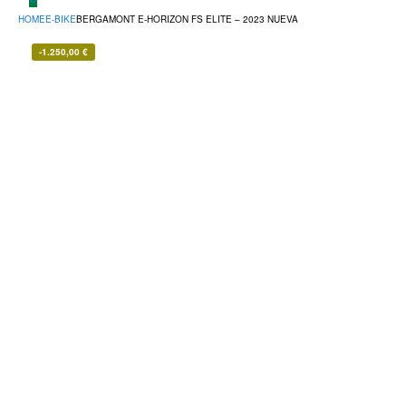
HOME
E-BIKE
BERGAMONT E-HORIZON FS ELITE – 2023 NUEVA
-
1.250,00
€