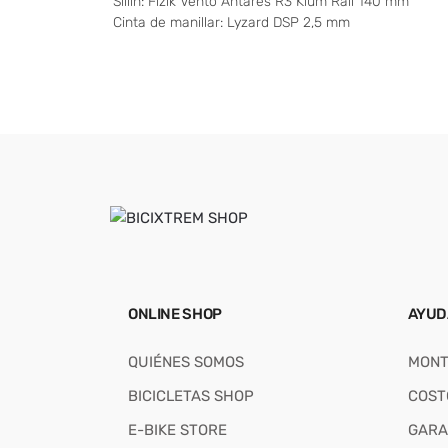
Sillín: Fizik Vento Antares R3 Kium Rail 140 mm
Cinta de manillar: Lyzard DSP 2,5 mm
ONLINE SHOP
AYUD
QUIÉNES SOMOS
MONT
BICICLETAS SHOP
COST
E-BIKE STORE
GARA