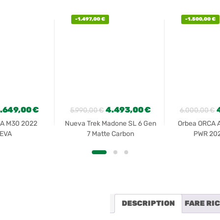
-
1.497,00
€
-
1.500,00
€
1.649,00
€
4.493,00
€
5.990,00
€
6.000,00
€
A M30 2022
Nueva Trek Madone SL 6 Gen
Orbea ORCA 
EVA
7 Matte Carbon
PWR 20
DESCRIPTION
FARE RI