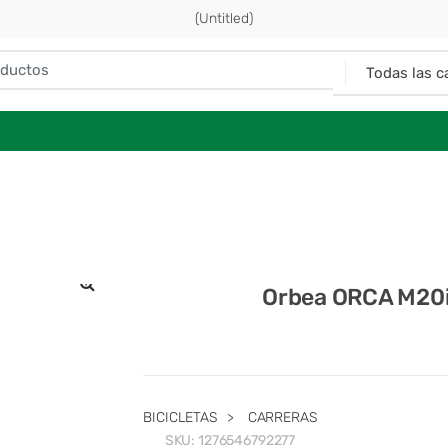
(Untitled)
Orbea ORCA M20
🔍
BICICLETAS
>
CARRERAS
SKU:
1276546792277