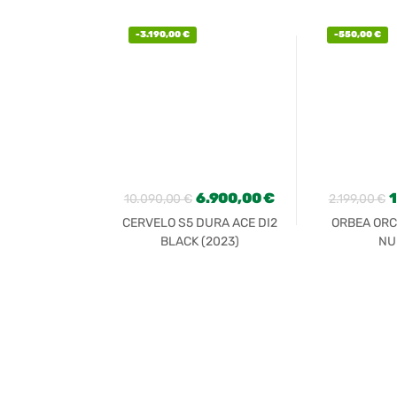
-
3.190,00
€
-
550,00
€
6.900,00
€
10.090,00
€
2.199,00
€
CERVELO S5 DURA ACE DI2
ORBEA ORC
BLACK (2023)
NU