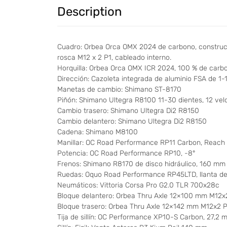
Description
Cuadro: Orbea Orca OMX 2024 de carbono, construcc
rosca M12 x 2 P1, cableado interno.
Horquilla: Orbea Orca OMX ICR 2024, 100 % de carbon
Dirección: Cazoleta integrada de aluminio FSA de 1-
Manetas de cambio: Shimano ST-8170
Piñón: Shimano Ultegra R8100 11-30 dientes, 12 vel
Cambio trasero: Shimano Ultegra Di2 R8150
Cambio delantero: Shimano Ultegra Di2 R8150
Cadena: Shimano M8100
Manillar: OC Road Performance RP11 Carbon, Reach 80
Potencia: OC Road Performance RP10, -8°
Frenos: Shimano R8170 de disco hidráulico, 160 m
Ruedas: Oquo Road Performance RP45LTD, llanta de 
Neumáticos: Vittoria Corsa Pro G2.0 TLR 700x28c
Bloque delantero: Orbea Thru Axle 12×100 mm M12x2
Bloque trasero: Orbea Thru Axle 12×142 mm M12x2 P
Tija de sillín: OC Performance XP10-S Carbon, 27,2 