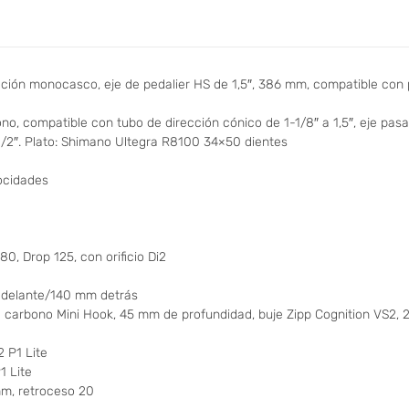
ión monocasco, eje de pedalier HS de 1,5″, 386 mm, compatible con p
o, compatible con tubo de dirección cónico de 1-1/8″ a 1,5″, eje pas
1/2″. Plato: Shimano Ultegra R8100 34×50 dientes
ocidades
, Drop 125, con orificio Di2
m delante/140 mm detrás
carbono Mini Hook, 45 mm de profundidad, buje Zipp Cognition VS2,
 P1 Lite
1 Lite
mm, retroceso 20