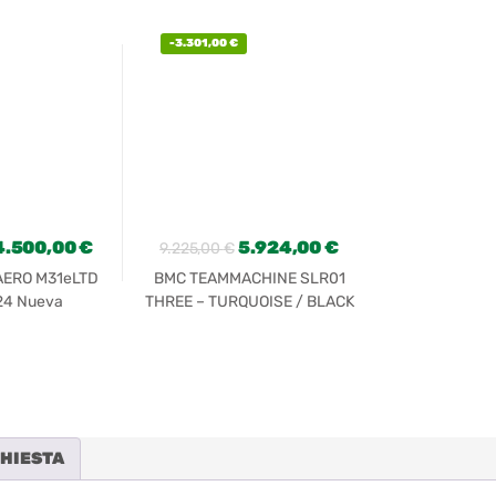
-
3.301,00
€
-
2.599,00
€
4.500,00
€
5.924,00
€
9.225,00
€
8.599,00
€
AERO M31eLTD
BMC TEAMMACHINE SLR01
Scott Foil RC
24 Nueva
THREE – TURQUOISE / BLACK
(2023)
CHIESTA