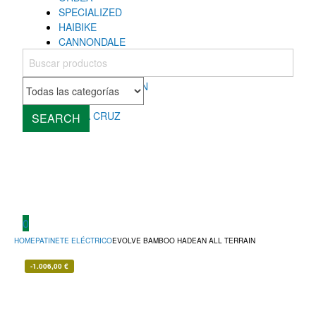
SPECIALIZED
HAIBIKE
CANNONDALE
COLNAGO
MONDRAKER
ROCKY MOUNTAIN
CUBE
SANTA CRUZ
SEARCH
0
HOME
PATINETE ELÉCTRICO
EVOLVE BAMBOO HADEAN ALL TERRAIN
-
1.006,00
€