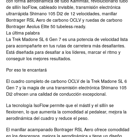
con forma aerodinámica de tubo Kammtail, revolucionario tubo
de sillín IsoFlow, cableado invisible, transmisión electrónica
ultrarrápida Shimano 105 Di2 de 12 velocidades, manillar
Bontrager RSL Aero de carbono OCLV y ruedas de carbono
Bontrager Aeolus Elite 50 tubeless-ready.
La última palabra
La Trek Madone SL 6 Gen 7 es una potencia de velocidad lista
para acompañarte en tus rutas de carretera más desafiantes.
Está diseñada para desafiar a los líderes, marcar el ritmo y
conseguir los mejores resultados.
Por eso te encantará
El cuadro completo de carbono OCLV de la Trek Madone SL 6
Gen 7 y la magia de una transmisión electrónica Shimano 105
Di2 ofrecen una calidad de conducción excepcional.
La tecnología IsoFlow permite que el mástil y el sillín se
flexionen, lo que aumenta la comodidad al pedalear, mejora la
aerodinámica del cuadro y reduce el peso.
El manillar acampanado Bontrager RSL Aero ofrece comodidad
en los descensos, mejora la aerodinámica y tiene un diseño