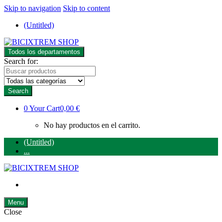
Skip to navigation
Skip to content
(Untitled)
Todos los departamentos
Search for:
Search
0
Your Cart
0,00 €
No hay productos en el carrito.
(Untitled)
...
Menu
Close