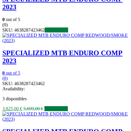
2023
0
out of 5
(0)
SKU:
4638287423462
COMPRAR
SPECIALIZED MTB ENDURO COMP
2023
0
out of 5
(0)
SKU:
4638287423462
Availability:
3 disponibles
3.825,00
€
5.699,00
€
COMPRAR