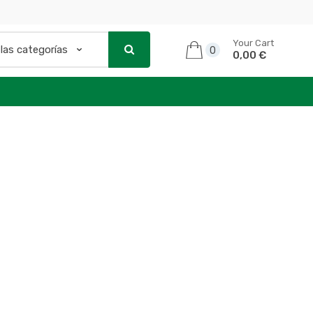
Your Cart
0
0,00 €