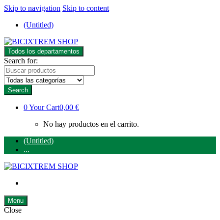
Skip to navigation
Skip to content
(Untitled)
Todos los departamentos
Search for:
Search
0
Your Cart
0,00 €
No hay productos en el carrito.
(Untitled)
...
Menu
Close