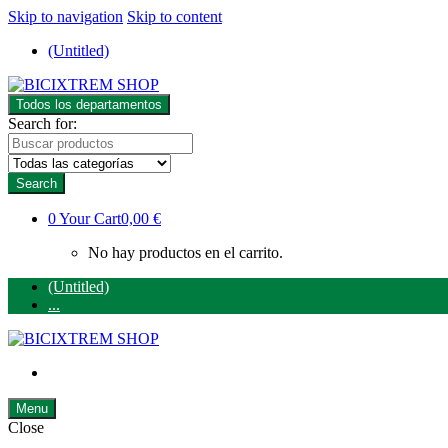
Skip to navigation
Skip to content
(Untitled)
Todos los departamentos
Search for:
Search
0
Your Cart
0,00 €
No hay productos en el carrito.
(Untitled)
...
Menu
Close