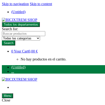
Skip to navigation
Skip to content
(Untitled)
Todos los departamentos
Search for:
Search
0
Your Cart
0,00 €
No hay productos en el carrito.
(Untitled)
...
Menu
Close