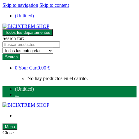
Skip to navigation
Skip to content
(Untitled)
Todos los departamentos
Search for:
Search
0
Your Cart
0,00 €
No hay productos en el carrito.
(Untitled)
...
Menu
Close