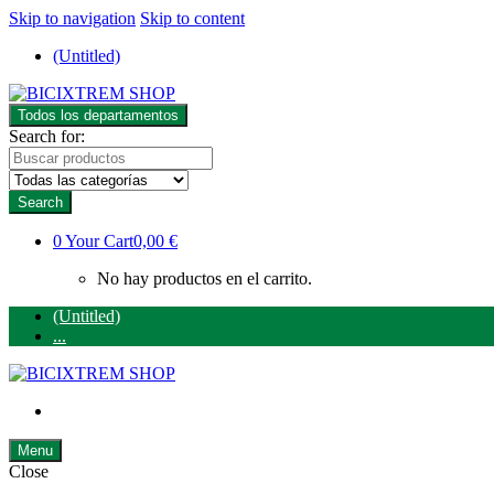
Skip to navigation
Skip to content
(Untitled)
Todos los departamentos
Search for:
Search
0
Your Cart
0,00 €
No hay productos en el carrito.
(Untitled)
...
Menu
Close