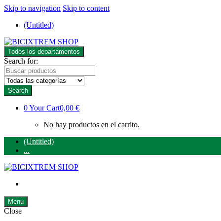
Skip to navigation
Skip to content
(Untitled)
Todos los departamentos
Search for:
Search
0
Your Cart
0,00 €
No hay productos en el carrito.
(Untitled)
...
Menu
Close