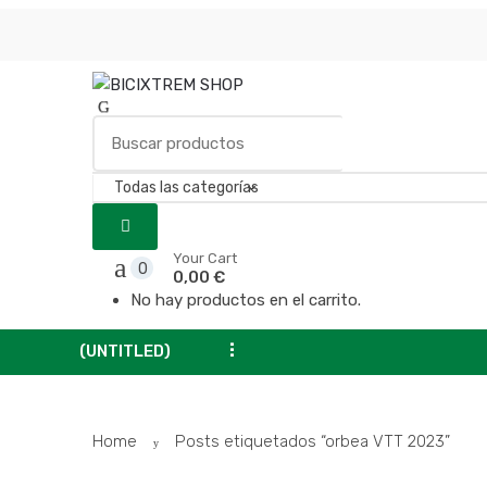
Your Cart
0
0,00 €
No hay productos en el carrito.
...
(UNTITLED)
Home
Posts etiquetados “orbea VTT 2023”