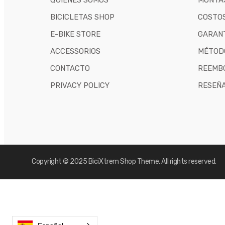
QUIÉNES SOMOS
MONTAJ
BICICLETAS SHOP
COSTOS
E-BIKE STORE
GARANT
ACCESSORIOS
MÉTOD
CONTACTO
REEMB
PRIVACY POLICY
RESEÑ
Copyright © 2025
BiciXtrem Shop
Theme. All rights reserved.