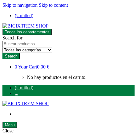
Skip to navigation
Skip to content
(Untitled)
Todos los departamentos
Search for:
Search
0
Your Cart
0,00 €
No hay productos en el carrito.
(Untitled)
...
Menu
Close