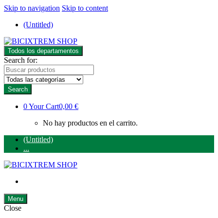
Skip to navigation
Skip to content
(Untitled)
Todos los departamentos
Search for:
Search
0
Your Cart
0,00 €
No hay productos en el carrito.
(Untitled)
...
Menu
Close