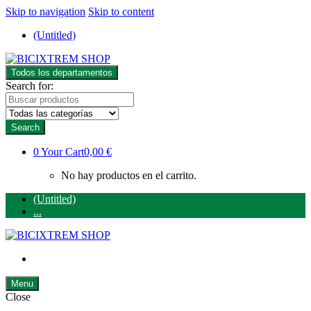
Skip to navigation
Skip to content
(Untitled)
Todos los departamentos
Search for:
Search
0
Your Cart
0,00 €
No hay productos en el carrito.
(Untitled)
...
Menu
Close