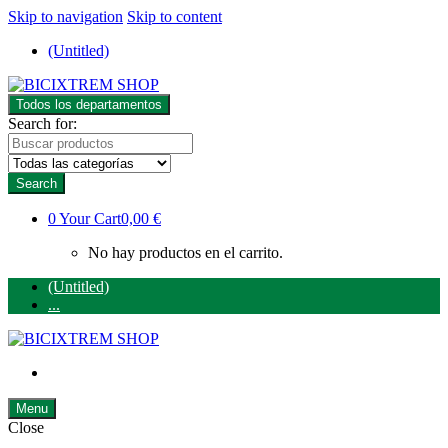
Skip to navigation
Skip to content
(Untitled)
Todos los departamentos
Search for:
Search
0
Your Cart
0,00 €
No hay productos en el carrito.
(Untitled)
...
Menu
Close