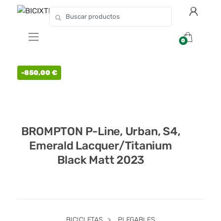
0
-
850,00
€
BROMPTON P-Line, Urban, S4,
Emerald Lacquer/Titanium
Black Matt 2023
BICICLETAS
>
PLEGABLES