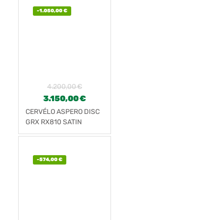
-
1.050,00
€
4.200,00
€
3.150,00
€
CERVÉLO ASPERO DISC
GRX RX810 SATIN
BLACK (2022)
-
574,00
€