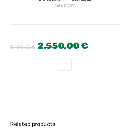
SKU:
55252
2.550,00
€
3.400,00
€
COMPRAR
Related products