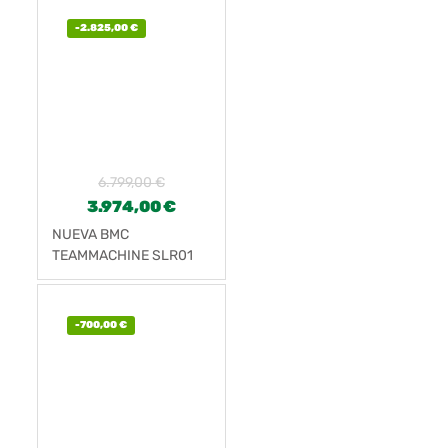
-
2.825,00
€
6.799,00
€
3.974,00
€
NUEVA BMC
TEAMMACHINE SLR01
FOUR
-
700,00
€