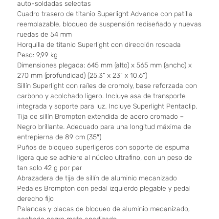
auto-soldadas selectas
Cuadro trasero de titanio Superlight Advance con patilla
reemplazable, bloqueo de suspensión rediseñado y nuevas
ruedas de 54 mm
Horquilla de titanio Superlight con dirección roscada
Peso: 9,99 kg
Dimensiones plegada: 645 mm (alto) x 565 mm (ancho) x
270 mm (profundidad) (25,3” x 23” x 10,6”)
Sillín Superlight con raíles de cromoly, base reforzada con
carbono y acolchado ligero. Incluye asa de transporte
integrada y soporte para luz. Incluye Superlight Pentaclip.
Tija de sillín Brompton extendida de acero cromado –
Negro brillante. Adecuado para una longitud máxima de
entrepierna de 89 cm (35″)
Puños de bloqueo superligeros con soporte de espuma
ligera que se adhiere al núcleo ultrafino, con un peso de
tan solo 42 g por par
Abrazadera de tija de sillín de aluminio mecanizado
Pedales Brompton con pedal izquierdo plegable y pedal
derecho fijo
Palancas y placas de bloqueo de aluminio mecanizado,