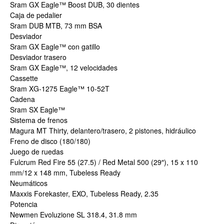
Sram GX Eagle™ Boost DUB, 30 dientes
Caja de pedalier
Sram DUB MTB, 73 mm BSA
Desviador
Sram GX Eagle™ con gatillo
Desviador trasero
Sram GX Eagle™, 12 velocidades
Cassette
Sram XG-1275 Eagle™ 10-52T
Cadena
Sram SX Eagle™
Sistema de frenos
Magura MT Thirty, delantero/trasero, 2 pistones, hidráulico
Freno de disco (180/180)
Juego de ruedas
Fulcrum Red Fire 55 (27.5) / Red Metal 500 (29″), 15 x 110
mm/12 x 148 mm, Tubeless Ready
Neumáticos
Maxxis Forekaster, EXO, Tubeless Ready, 2.35
Potencia
Newmen Evoluzione SL 318.4, 31.8 mm