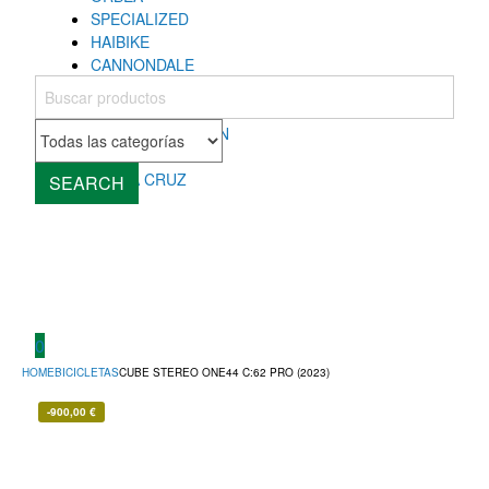
SPECIALIZED
HAIBIKE
CANNONDALE
COLNAGO
MONDRAKER
ROCKY MOUNTAIN
CUBE
SANTA CRUZ
SEARCH
0
HOME
BICICLETAS
CUBE STEREO ONE44 C:62 PRO (2023)
-
900,00
€