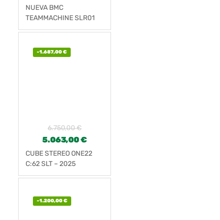
NUEVA BMC
TEAMMACHINE SLR01
FOUR
-
1.687,00
€
6.750,00
€
5.063,00
€
CUBE STEREO ONE22
C:62 SLT – 2025
-
1.200,00
€