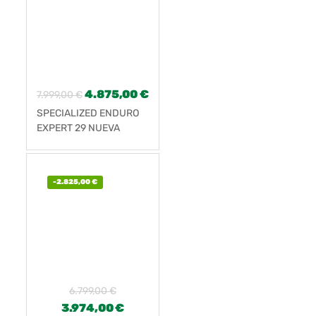
4.875,00
€
7.999,00
€
SPECIALIZED ENDURO
EXPERT 29 NUEVA
-
2.825,00
€
6.799,00
€
3.974,00
€