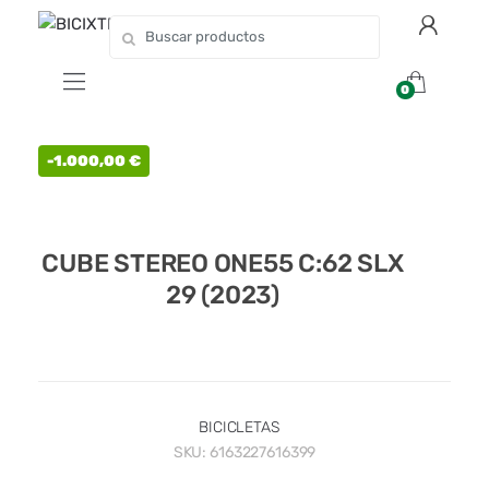
0
-
1.000,00
€
CUBE STEREO ONE55 C:62 SLX
29 (2023)
BICICLETAS
SKU:
6163227616399