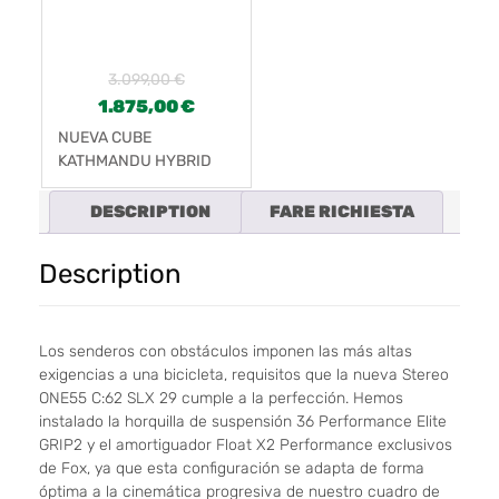
3.099,00
€
1.875,00
€
NUEVA CUBE
KATHMANDU HYBRID
ONE 625 TRAP.
TEAL’N’LIME
DESCRIPTION
FARE RICHIESTA
Description
Los senderos con obstáculos imponen las más altas
exigencias a una bicicleta, requisitos que la nueva Stereo
ONE55 C:62 SLX 29 cumple a la perfección. Hemos
instalado la horquilla de suspensión 36 Performance Elite
GRIP2 y el amortiguador Float X2 Performance exclusivos
de Fox, ya que esta configuración se adapta de forma
óptima a la cinemática progresiva de nuestro cuadro de