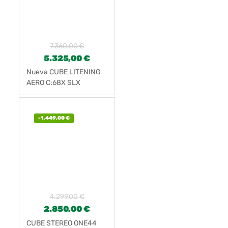
7.360,00
€
5.325,00
€
Nueva CUBE LITENING
AERO C:68X SLX
-
1.449,00
€
4.299,00
€
2.850,00
€
CUBE STEREO ONE44