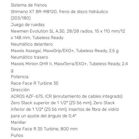
Sistema de frenos
Shimano XT BR-M8120, freno de disco hidráulico
(203/180)
Juego de ruedas
Newmen Evolution SL A.30, 28/28 radios, 15 x 110 mm/12
x 148 mm, Tubeless Ready
Neumático delantero
Maxxis Assegai, MaxxGrip/EXO+, Tubeless Ready, 2,5 g
Neumático trasero
Maxxis Minion DHR II, MaxxTerra/EXO+, Tubeless Ready, 2,4
g
Potencia
Race Face R Turbine 35
Dirección
ACROS AZF-675, ICR (enrutamiento de cables integrado)
Zero Stack superior de 1 1/2″ (ZS 56 mm), Zero Stack
inferior de 1 1/2″ (ZS 56 mm), insertos de fibra de vidrio
para un ajuste del ángulo de 0,4°
Manillar
Race Face R 35 Turbine, 800 mm
Puños