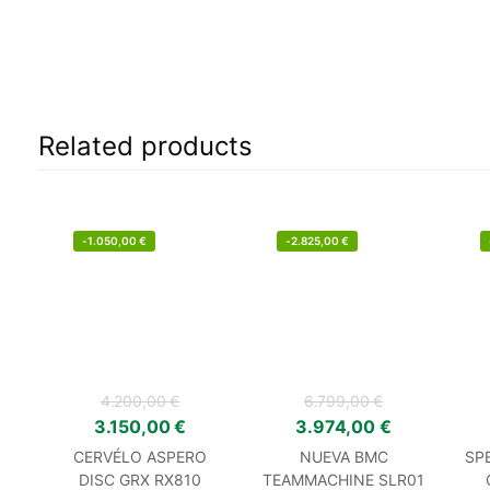
Related products
-
1.050,00
€
-
2.825,00
€
4.200,00
€
6.799,00
€
3.150,00
€
3.974,00
€
CERVÉLO ASPERO
NUEVA BMC
SP
DISC GRX RX810
TEAMMACHINE SLR01