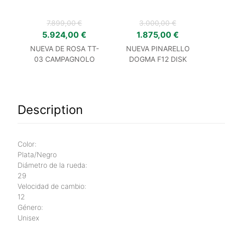
7.899,00
€
3.000,00
€
5.924,00
€
1.875,00
€
NUEVA DE ROSA TT-
NUEVA PINARELLO
03 CAMPAGNOLO
DOGMA F12 DISK
SUPER RECORD EPS
TELAIO
Description
Color:
Plata/Negro
Diámetro de la rueda:
29
Velocidad de cambio:
12
Género:
Unisex