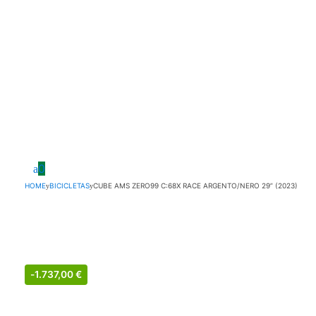
0
HOME
BICICLETAS
CUBE AMS ZERO99 C:68X RACE ARGENTO/NERO 29” (2023)
-
1.737,00
€