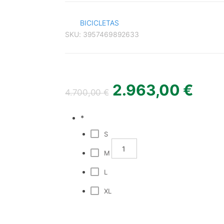
BICICLETAS
SKU:
3957469892633
2.963,00
€
4.700,00
€
*
S
COMP
M
L
XL