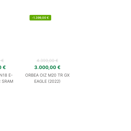
-
1.399,00
€
0
€
4.399,00
€
0
€
3.000,00
€
N18 E-
ORBEA OIZ M20 TR GX
C SRAM
EAGLE (2022)