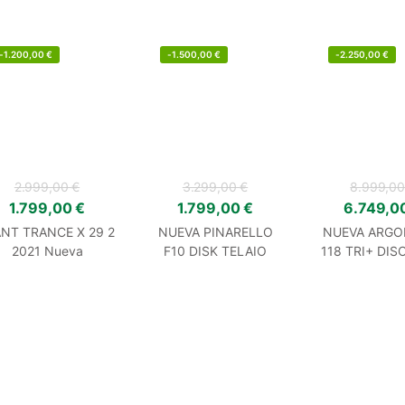
2023
-
1.200,00
€
-
1.500,00
€
-
2.250,00
€
2.999,00
€
3.299,00
€
8.999,0
1.799,00
€
1.799,00
€
6.749,0
ANT TRANCE X 29 2
NUEVA PINARELLO
NUEVA ARGO
2021 Nueva
F10 DISK TELAIO
118 TRI+ DIS
RED 22