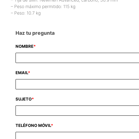
– Peso máximo permitido: 115 kg
– Peso: 10.7 kg
Haz tu pregunta
NOMBRE
*
EMAIL
*
SUJETO
*
TELÉFONO MÓVIL
*