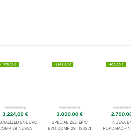
-
1.775,00
€
-
1.673,00
€
-
900,00
€
4.999,00
€
4.673,00
€
3.600,0
3.224,00
€
3.000,00
€
2.700,0
ECIALIZED ENDURO
SPECIALIZED EPIC
NUEVA B
COMP 29 NUEVA
EVO COMP 29″ (2022)
ROADMACHIN