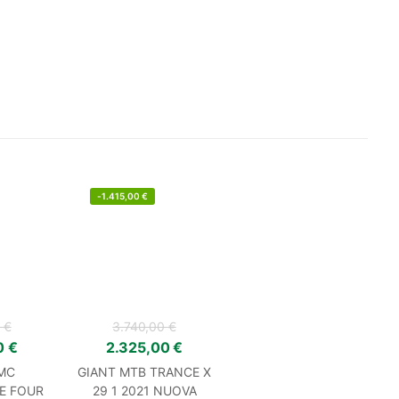
-
1.415,00
€
0
€
3.740,00
€
0
€
2.325,00
€
MC
GIANT MTB TRANCE X
E FOUR
29 1 2021 NUOVA