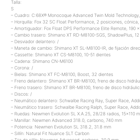
Talla:
S
– Cuadro: C:68X® Monocoque Advanced Twin Mold Technology,
– Horquilla: Fox 32 SC Float Performance, 2 posiciones, cónica
– Amortiguador: Fox Float DPS Performance Elite Remote, 190 
– Cambio trasero: Shimano XT RD-M8100-SGS, ShadowPlus, 12 
– Desviador delantero: /
– Maneta de cambio: Shimano XT SL-M8100-IR, de fijación dire
– Cassette: Shimano XT CS-M8100, 10-51 dientes
– Cadena: Shimano CN-M6100
– Corona: /
– Bielas: Shimano XT FC-M8100, Boost, 32 dientes
– Freno delantero: Shimano XT BR-M8100, freno de disco hidrául
– Freno trasero: Shimano XT BR-M8100, freno de disco hidráulic
– Discos: /
– Neumático delantero: Schwalbe Racing Ray, Super Race, Addix
– Neumático trasero: Schwalbe Racing Ralph, Super Race, Addix
– Ruedas: Newmen Evolution SL X.A.25, 28/28 radios, 15×110
– Manillar: Newmen Advanced 318.0, carbono, 740 mm
– Potencia: Newmen Evolution SL 318.2, 31.8 mm
– Sillín: Natural Fit Nuance SLT Carbon
– Tija de sillín: Newmen Advanced, carbono, 30.9 mm