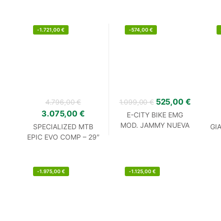
SATIN BLACK (2022)
FOUR
-
1.721,00
€
-
574,00
€
525,00
€
4.796,00
€
1.099,00
€
3.075,00
€
E-CITY BIKE EMG
MOD. JAMMY NUEVA
SPECIALIZED MTB
GI
EPIC EVO COMP – 29″
(2023)
-
1.975,00
€
-
1.125,00
€