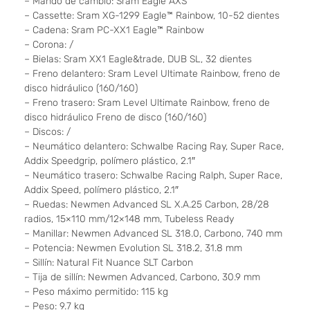
– Mando de cambio: Sram Eagle AXS™
– Cassette: Sram XG-1299 Eagle™ Rainbow, 10-52 dientes
– Cadena: Sram PC-XX1 Eagle™ Rainbow
– Corona: /
– Bielas: Sram XX1 Eagle&trade, DUB SL, 32 dientes
– Freno delantero: Sram Level Ultimate Rainbow, freno de
disco hidráulico (160/160)
– Freno trasero: Sram Level Ultimate Rainbow, freno de
disco hidráulico Freno de disco (160/160)
– Discos: /
– Neumático delantero: Schwalbe Racing Ray, Super Race,
Addix Speedgrip, polímero plástico, 2.1″
– Neumático trasero: Schwalbe Racing Ralph, Super Race,
Addix Speed, polímero plástico, 2.1″
– Ruedas: Newmen Advanced SL X.A.25 Carbon, 28/28
radios, 15×110 mm/12×148 mm, Tubeless Ready
– Manillar: Newmen Advanced SL 318.0, Carbono, 740 mm
– Potencia: Newmen Evolution SL 318.2, 31.8 mm
– Sillín: Natural Fit Nuance SLT Carbon
– Tija de sillín: Newmen Advanced, Carbono, 30.9 mm
– Peso máximo permitido: 115 kg
– Peso: 9.7 kg