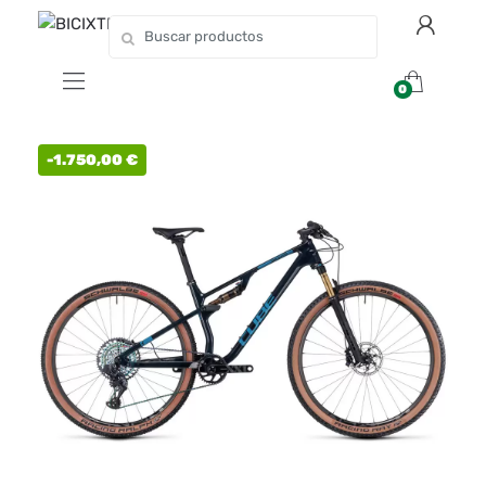
0
-
1.750,00
€