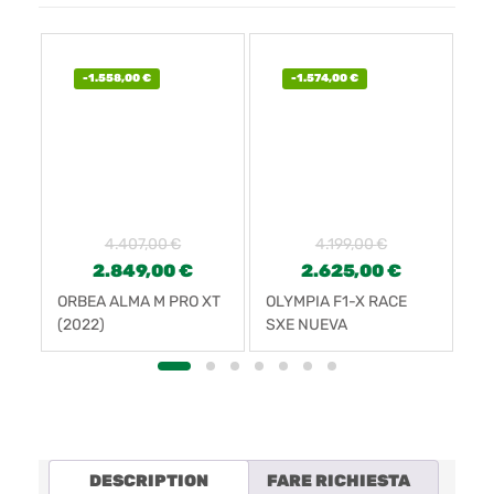
-
1.558,00
€
-
1.574,00
€
4.407,00
€
4.199,00
€
2.849,00
€
2.625,00
€
ORBEA ALMA M PRO XT
OLYMPIA F1-X RACE
LO
(2022)
SXE NUEVA
SR
FC
DESCRIPTION
FARE RICHIESTA