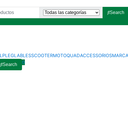
Search
L
PLEGLABLES
SCOOTER
MOTO
QUAD
ACCESSORIOS
MARC
0
Search