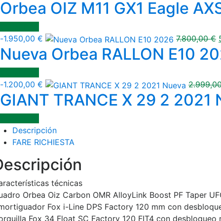
Orbea OIZ M11 GX1 Eagle AX
COMPRAR
-
1.950,00
€
7.800,00
€
Nueva Orbea RALLON E10 2
COMPRAR
-
1.200,00
€
2.999,0
GIANT TRANCE X 29 2 2021 
COMPRAR
Descripción
FARE RICHIESTA
Descripción
aracterísticas técnicas
uadro Orbea Oiz Carbon OMR AlloyLink Boost PF Taper UFO
mortiguador Fox i-Line DPS Factory 120 mm con desbloqu
orquilla Fox 34 Float SC Factory 120 FIT4 con desbloqueo