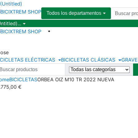
(Untitled)
Todos los departamentos
ntitled)
...
Menu
lose
ICICLETAS ELÉCTRICAS
BICICLETAS CLÁSICAS
GRAVE
ome
BICICLETAS
ORBEA OIZ M10 TR 2022 NUEVA
1.775,00
€