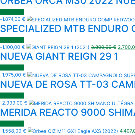
ORBEA ORCA M30 2022 NU
COMPRAR
-
1.874,00
€
SPECIALIZED MTB ENDURO 
COMPRAR
-
1.100,00
€
3.800,00
€
2.700,
NUEVA GIANT REIGN 29 1
COMPRAR
-
1.975,00
€
NUEVA DE ROSA TT-03 CA
COMPRAR
-
2.999,00
€
MERIDA REACTO 9000 SHIM
COMPRAR
-
1.558,00
€
4.407