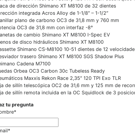
laca de dirección Shimano XT M8100 de 32 dientes
rección integrada Acros Alloy de 1-1/8″ – 1-1/2″
anillar plano de carbono OC3 de 31,8 mm y 760 mm
otencia OC3 de 31,8 mm con interfaz -8°
anetas de cambio Shimano XT M8100 I-Spec EV
renos de disco hidráulicos Shimano XT M8100
assette Shimano CS-M8100 10-51 dientes de 12 velocidade
esviador trasero Shimano XT M8100 SGS Shadow Plus
himano Cadena M7100
uedas Orbea OC3 Carbon 30c Tubeless Ready
eumáticos Maxxis Rekon Race 2,35″ 120 TPI Exo TLR
ija de sillín telescópica OC2 de 31,6 mm y 125 mm de recor
ja de sillín remota incluida en la OC Squidlock de 3 posici
az tu pregunta
ombre
*
mail
*