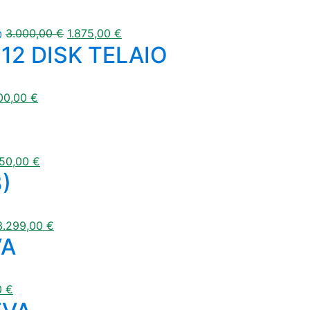
3.000,00
€
1.875,00
€
2 DISK TELAIO
00,00
€
250,00
€
)
3.299,00
€
VA
0
€