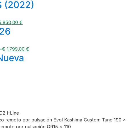
S (2022)
5.850,00
€
026
0
€
1.799,00
€
Nueva
2 I-Line
eo remoto por pulsación Evol Kashima Custom Tune 190 
 remoto por pulsación QR15 x 110