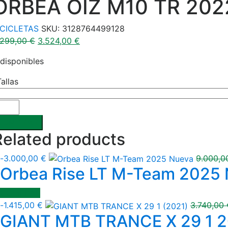
ORBEA OIZ M10 TR 20
ICICLETAS
SKU:
3128764499128
.299,00
€
3.524,00
€
 disponibles
Tallas
COMPRAR
Related products
-
3.000,00
€
9.000,
Orbea Rise LT M-Team 2025
COMPRAR
-
1.415,00
€
3.740,00
GIANT MTB TRANCE X 29 1 