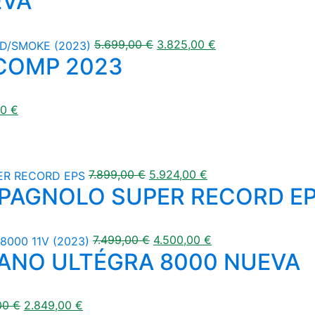
EVA
5.699,00
€
3.825,00
€
COMP 2023
00
€
7.899,00
€
5.924,00
€
MPAGNOLO SUPER RECORD E
7.499,00
€
4.500,00
€
ANO ULTÉGRA 8000 NUEVA
,00
€
2.849,00
€