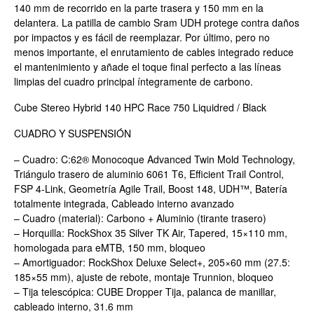
140 mm de recorrido en la parte trasera y 150 mm en la
delantera. La patilla de cambio Sram UDH protege contra daños
por impactos y es fácil de reemplazar. Por último, pero no
menos importante, el enrutamiento de cables integrado reduce
el mantenimiento y añade el toque final perfecto a las líneas
limpias del cuadro principal íntegramente de carbono.
Cube Stereo Hybrid 140 HPC Race 750 Liquidred / Black
CUADRO Y SUSPENSIÓN
– Cuadro: C:62® Monocoque Advanced Twin Mold Technology,
Triángulo trasero de aluminio 6061 T6, Efficient Trail Control,
FSP 4-Link, Geometría Agile Trail, Boost 148, UDH™, Batería
totalmente integrada, Cableado interno avanzado
– Cuadro (material): Carbono + Aluminio (tirante trasero)
– Horquilla: RockShox 35 Silver TK Air, Tapered, 15×110 mm,
homologada para eMTB, 150 mm, bloqueo
– Amortiguador: RockShox Deluxe Select+, 205×60 mm (27.5:
185×55 mm), ajuste de rebote, montaje Trunnion, bloqueo
– Tija telescópica: CUBE Dropper Tija, palanca de manillar,
cableado interno, 31.6 mm