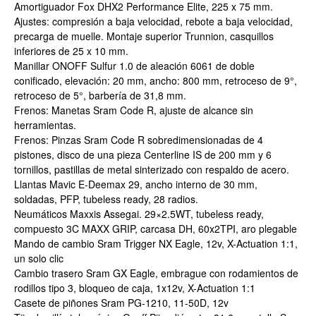
Amortiguador Fox DHX2 Performance Elite, 225 x 75 mm.
Ajustes: compresión a baja velocidad, rebote a baja velocidad,
precarga de muelle. Montaje superior Trunnion, casquillos
inferiores de 25 x 10 mm.
Manillar ONOFF Sulfur 1.0 de aleación 6061 de doble
conificado, elevación: 20 mm, ancho: 800 mm, retroceso de 9°,
retroceso de 5°, barbería de 31,8 mm.
Frenos: Manetas Sram Code R, ajuste de alcance sin
herramientas.
Frenos: Pinzas Sram Code R sobredimensionadas de 4
pistones, disco de una pieza Centerline IS de 200 mm y 6
tornillos, pastillas de metal sinterizado con respaldo de acero.
Llantas Mavic E-Deemax 29, ancho interno de 30 mm,
soldadas, PFP, tubeless ready, 28 radios.
Neumáticos Maxxis Assegai. 29×2.5WT, tubeless ready,
compuesto 3C MAXX GRIP, carcasa DH, 60x2TPI, aro plegable
Mando de cambio Sram Trigger NX Eagle, 12v, X-Actuation 1:1,
un solo clic
Cambio trasero Sram GX Eagle, embrague con rodamientos de
rodillos tipo 3, bloqueo de caja, 1x12v, X-Actuation 1:1
Casete de piñones Sram PG-1210, 11-50D, 12v