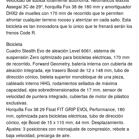
velocidad de subida totalmente autónoma. Neumáticos Maxxis
Assegai 3C de 29″, horquilla Fox 38 de 180 mm y amortiguador
DHX2 de muelles con 170 mm de recorrido que te permiten
afrontar cualquier terreno rocoso y aterrizar en cada salto. Esta
bicicleta es tan innovadora que lo único que te frenará serán los
frenos Code R.
Bicicleta
Cuadro Stealth Evo de aleación Level 6061, sistema de
suspensión Zero optimizado para bicicletas eléctricas, 170 mm
de recorrido, Forward Geometry, batería interna con cubierta de
aleación integrada, eje trasero Boost de 12 x 148 mm, tubo de
dirección cónico, bieleta superior monobloque de una pieza,
cableado interno HHG, rodamientos sellados de máxima
capacidad, ejes sobredimensionados de 17 mm, sensor de
velocidad de puntera integrado, cubiertas de motor de plástico
exclusivas.
Horquilla Fox 38 29 Float FIT GRIP EVOL Performance, 180
mm, optimizada para bicicletas eléctricas, tubo de dirección
cónico, eje Boost de 15 x 110 mm, 44 mm. Desplazamiento.
Ajustes: 3 posiciones con microajuste de compresión, rebote a
baja velocidad, precarga de aire.