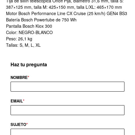
Tija de sillín telescópica Onoff Pija, diámetro 31,6 mm, talla S:
387×125 mm, talla M: 425×150 mm, talla L/XL: 465×170 mm
Motor Bosch Performance Line CX Cruise (25 km/h) GEN4 BS3
Batería Bosch Powertube de 750 Wh
Pantalla Bosch Kiox 300
Color: NEGRO-BLANCO
Peso: 26,1 kg
Tallas: S, M, L, XL
Haz tu pregunta
NOMBRE
*
EMAIL
*
SUJETO
*