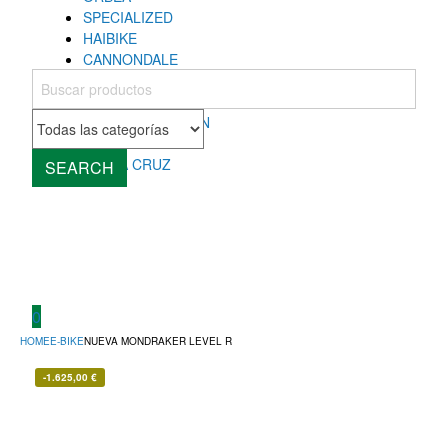
SPECIALIZED
HAIBIKE
CANNONDALE
COLNAGO
MONDRAKER
ROCKY MOUNTAIN
CUBE
SANTA CRUZ
SEARCH
0
HOME
E-BIKE
NUEVA MONDRAKER LEVEL R
-
1.625,00
€