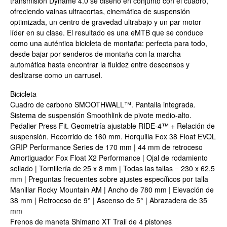
transmisión Dyname 4.0 se diseñó en conjunto con el cuadro,
ofreciendo vainas ultracortas, cinemática de suspensión
optimizada, un centro de gravedad ultrabajo y un par motor
líder en su clase. El resultado es una eMTB que se conduce
como una auténtica bicicleta de montaña: perfecta para todo,
desde bajar por senderos de montaña con la marcha
automática hasta encontrar la fluidez entre descensos y
deslizarse como un carrusel.
Bicicleta
Cuadro de carbono SMOOTHWALL™. Pantalla integrada.
Sistema de suspensión Smoothlink de pivote medio-alto.
Pedalier Press Fit. Geometría ajustable RIDE-4™ + Relación de
suspensión. Recorrido de 160 mm. Horquilla Fox 38 Float EVOL
GRIP Performance Series de 170 mm | 44 mm de retroceso
Amortiguador Fox Float X2 Performance | Ojal de rodamiento
sellado | Tornillería de 25 x 8 mm | Todas las tallas = 230 x 62,5
mm | Preguntas frecuentes sobre ajustes específicos por talla
Manillar Rocky Mountain AM | Ancho de 780 mm | Elevación de
38 mm | Retroceso de 9° | Ascenso de 5° | Abrazadera de 35
mm
Frenos de maneta Shimano XT Trail de 4 pistones