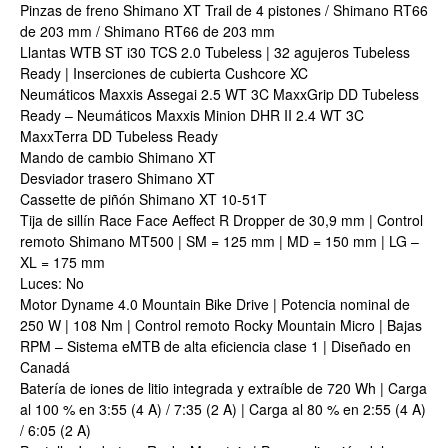
Pinzas de freno Shimano XT Trail de 4 pistones / Shimano RT66
de 203 mm / Shimano RT66 de 203 mm
Llantas WTB ST i30 TCS 2.0 Tubeless | 32 agujeros Tubeless
Ready | Inserciones de cubierta Cushcore XC
Neumáticos Maxxis Assegai 2.5 WT 3C MaxxGrip DD Tubeless
Ready – Neumáticos Maxxis Minion DHR II 2.4 WT 3C
MaxxTerra DD Tubeless Ready
Mando de cambio Shimano XT
Desviador trasero Shimano XT
Cassette de piñón Shimano XT 10-51T
Tija de sillín Race Face Aeffect R Dropper de 30,9 mm | Control
remoto Shimano MT500 | SM = 125 mm | MD = 150 mm | LG –
XL = 175 mm
Luces: No
Motor Dyname 4.0 Mountain Bike Drive | Potencia nominal de
250 W | 108 Nm | Control remoto Rocky Mountain Micro | Bajas
RPM – Sistema eMTB de alta eficiencia clase 1 | Diseñado en
Canadá
Batería de iones de litio integrada y extraíble de 720 Wh | Carga
al 100 % en 3:55 (4 A) / 7:35 (2 A) | Carga al 80 % en 2:55 (4 A)
/ 6:05 (2 A)