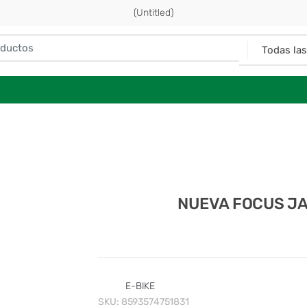
(Untitled)
NUEVA FOCUS JAR
E-BIKE
SKU:
8593574751831