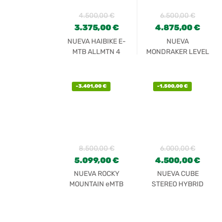
4.500,00
€
6.500,00
€
3.375,00
€
4.875,00
€
NUEVA HAIBIKE E-
NUEVA
MTB ALLMTN 4
MONDRAKER LEVEL
R
-
3.401,00
€
-
1.500,00
€
8.500,00
€
6.000,00
€
5.099,00
€
4.500,00
€
NUEVA ROCKY
NUEVA CUBE
MOUNTAIN eMTB
STEREO HYBRID
ALTITUDE
140 HPC SL 750 29
POWERPLAY
FLASHGREY
CARBON 70