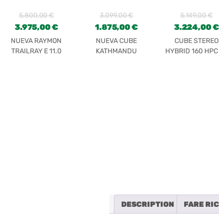
5.800,00
€
3.099,00
€
5.149,00
€
3.975,00
€
1.875,00
€
3.224,00
€
NUEVA RAYMON
NUEVA CUBE
CUBE STEREO
TRAILRAY E 11.0
KATHMANDU
HYBRID 160 HPC
2023
HYBRID ONE 625
750 27.5
TRAP. TEAL’N’LIME
AQUAMARINE
DESCRIPTION
FARE RI