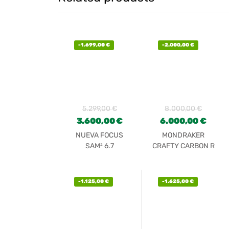
-
1.699,00
€
-
2.000,00
€
5.299,00
€
8.000,00
€
3.600,00
€
6.000,00
€
NUEVA FOCUS
MONDRAKER
SAM² 6.7
CRAFTY CARBON R
SLATEGREY MATT
(2022)
DI 2023
-
1.125,00
€
-
1.625,00
€