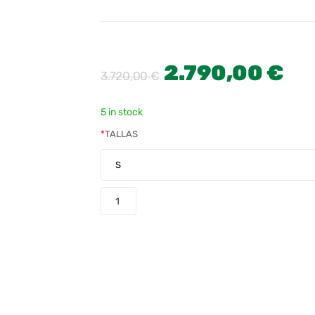
2.790,00
€
3.720,00
€
5 in stock
*
TALLAS
COMPRAR