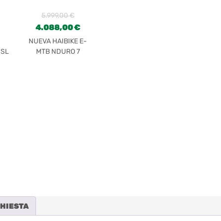
5.999,00
€
4.088,00
€
NUEVA HAIBIKE E-
 SL
MTB NDURO 7
CHIESTA