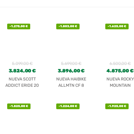
-
1.275,00
€
-
1.803,00
€
-
1.625,00
€
5.099,00
€
5.699,00
€
6.500,00
€
3.824,00
€
3.896,00
€
4.875,00
€
NUEVA SCOTT
NUEVA HAIBIKE
NUEVA ROCKY
ADDICT ERIDE 20
ALLMTN CF 8
MOUNTAIN
2022
ALTITUDE
POWERPLAY ALL
50
-
1.825,00
€
-
1.224,00
€
-
1.925,00
€