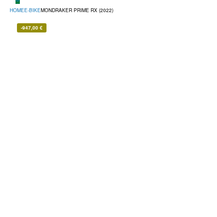
HOME
E-BIKE
MONDRAKER PRIME RX (2022)
-
947,00
€