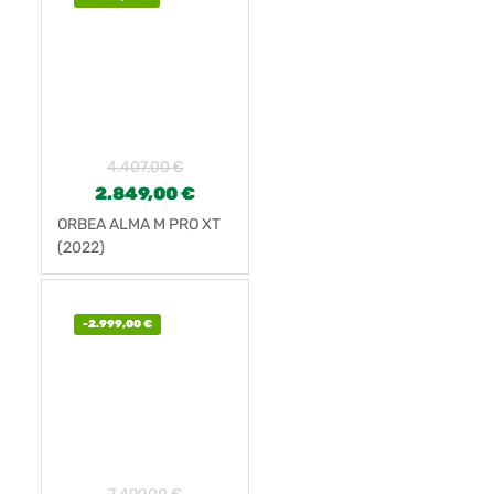
4.407,00
€
2.849,00
€
ORBEA ALMA M PRO XT
(2022)
-
2.999,00
€