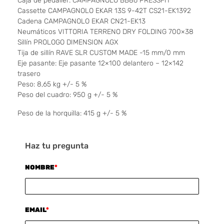
Caja de pedalier: CAMPAGNOLO BB86 PRESSFIT
Cassette CAMPAGNOLO EKAR 13S 9-42T CS21-EK1392
Cadena CAMPAGNOLO EKAR CN21-EK13
Neumáticos VITTORIA TERRENO DRY FOLDING 700×38
Sillín PROLOGO DIMENSION AGX
Tija de sillín RAVE SLR CUSTOM MADE -15 mm/0 mm
Eje pasante: Eje pasante 12×100 delantero – 12×142
trasero
Peso: 8,65 kg +/- 5 %
Peso del cuadro: 950 g +/- 5 %
Peso de la horquilla: 415 g +/- 5 %
Haz tu pregunta
NOMBRE
*
EMAIL
*