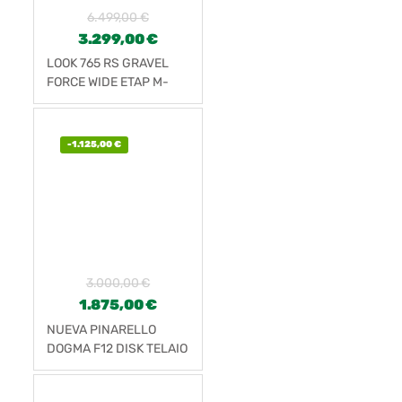
6.499,00
€
3.299,00
€
LOOK 765 RS GRAVEL
FORCE WIDE ETAP M-
CL700C (2022)
-
1.125,00
€
3.000,00
€
1.875,00
€
NUEVA PINARELLO
DOGMA F12 DISK TELAIO