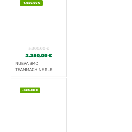
-
1.050,00
€
3.300,00
€
2.250,00
€
NUEVA BMC
TEAMMACHINE SLR
THREE
-
825,00
€