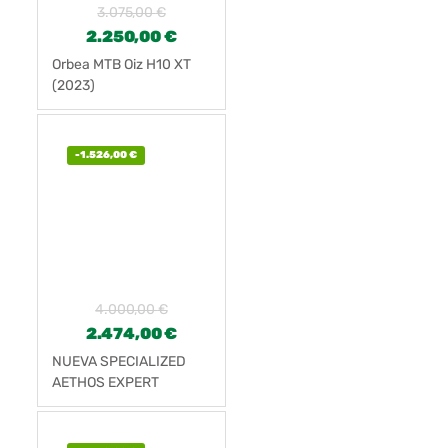
3.075,00
€
2.250,00
€
Orbea MTB Oiz H10 XT
(2023)
-
1.526,00
€
4.000,00
€
2.474,00
€
NUEVA SPECIALIZED
AETHOS EXPERT