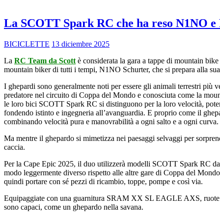
La SCOTT Spark RC che ha reso N1NO e Fi
BICICLETTE
13 diciembre 2025
La
RC Team da Scott
è considerata la gara a tappe di mountain bike p
mountain biker di tutti i tempi, N1NO Schurter, che si prepara alla sua
I ghepardi sono generalmente noti per essere gli animali terrestri più
predatore nel circuito di Coppa del Mondo e conosciuta come la mount
le loro bici SCOTT Spark RC si distinguono per la loro velocità, potenz
fondendo istinto e ingegneria all’avanguardia. E proprio come il ghep
combinando velocità pura e manovrabilità a ogni salto e a ogni curva.
Ma mentre il ghepardo si mimetizza nei paesaggi selvaggi per sorprende
caccia.
Per la Cape Epic 2025, il duo utilizzerà modelli SCOTT Spark RC da 
modo leggermente diverso rispetto alle altre gare di Coppa del Mondo. 
quindi portare con sé pezzi di ricambio, toppe, pompe e così via.
Equipaggiate con una guarnitura SRAM XX SL EAGLE AXS, ruote Syncr
sono capaci, come un ghepardo nella savana.