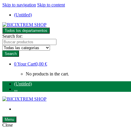
Skip to navigation
Skip to content
(Untitled)
Todos los departamentos
Search for:
Search
0
Your Cart
0,00 €
No products in the cart.
(Untitled)
...
Menu
Close