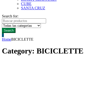
CUBE
SANTA CRUZ
Search for:
Search
0
Home
BICICLETTE
Category:
BICICLETTE