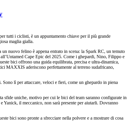
y
r tutti i ciclisti, è un appuntamento chiave per il più grande
iosa maglia gialla.
 Ma un nuovo felino è appena entrato in scena: la Spark RC, un temuto
re all’Untamed Cape Epic del 2025. Come i ghepardi, Nino, Filippo e
ueste bici offrono una guida equilibrata, precisa e ultra-dinamica,
matici MAXXIS aderiscono perfettamente al terreno sudafricano,
 Sono lì per attaccare, veloci e fieri, come un ghepardo in piena
fide uniche, motivo per cui le bici del team saranno configurate in
 e Yanick, il meccanico, non sarà presente per aiutarli. Dovranno
ici sono pronte a sfrecciare nella polvere e a mostrare di cosa