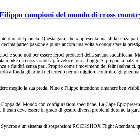
lippo campioni del mondo di cross countr
iù dura del pianeta. Questa gara, che rappresenta una sfida senza pari pe
 decima partecipazione e punta ancora una volta a conquistare la prestig
 veloci e sono noti per essere feroci predatori della savana sudafricana.
ain bike da cross-country più veloce fino ad oggi. Si prepara a balza
a e fluidità senza pari. Proprio come i movimenti dei felini selvatici, q
ardo affonda gli artigli nel terreno per un migliore controllo, gli pneu
re meglio la sua preda, Nino e Filippo intendono rimanere ben visibili.
Coppa del Mondo con configurazioni specifiche. La Cape Epic presenta s
Il team deve essere in grado di gestire diversi problemi durante la gara
os e un sistema di sospensioni ROCKSHOX Flight Attendant, queste b