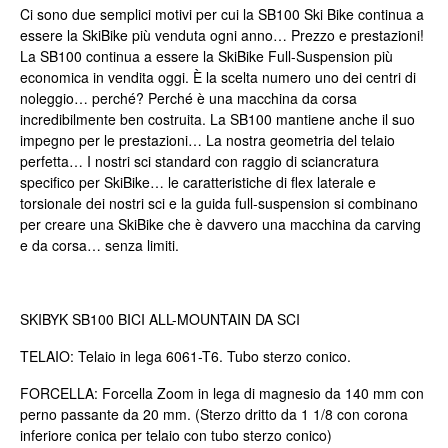
Ci sono due semplici motivi per cui la SB100 Ski Bike continua a
essere la SkiBike più venduta ogni anno… Prezzo e prestazioni!
La SB100 continua a essere la SkiBike Full-Suspension più
economica in vendita oggi. È la scelta numero uno dei centri di
noleggio… perché? Perché è una macchina da corsa
incredibilmente ben costruita. La SB100 mantiene anche il suo
impegno per le prestazioni… La nostra geometria del telaio
perfetta… I nostri sci standard con raggio di sciancratura
specifico per SkiBike… le caratteristiche di flex laterale e
torsionale dei nostri sci e la guida full-suspension si combinano
per creare una SkiBike che è davvero una macchina da carving
e da corsa… senza limiti.
SKIBYK SB100 BICI ALL-MOUNTAIN DA SCI
TELAIO: Telaio in lega 6061-T6. Tubo sterzo conico.
FORCELLA: Forcella Zoom in lega di magnesio da 140 mm con
perno passante da 20 mm. (Sterzo dritto da 1 1/8 con corona
inferiore conica per telaio con tubo sterzo conico)