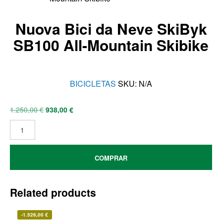
Nuova Bici da Neve SkiByk
SB100 All-Mountain Skibike
BICICLETAS
SKU:
N/A
1.250,00
€
938,00
€
COMPRAR
Related products
-
1.526,00
€