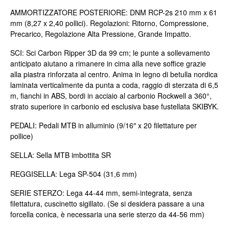
AMMORTIZZATORE POSTERIORE: DNM RCP-2s 210 mm x 61
mm (8,27 x 2,40 pollici). Regolazioni: Ritorno, Compressione,
Precarico, Regolazione Alta Pressione, Grande Impatto.
SCI: Sci Carbon Ripper 3D da 99 cm; le punte a sollevamento
anticipato aiutano a rimanere in cima alla neve soffice grazie
alla piastra rinforzata al centro. Anima in legno di betulla nordica
laminata verticalmente da punta a coda, raggio di sterzata di 6,5
m, fianchi in ABS, bordi in acciaio al carbonio Rockwell a 360°,
strato superiore in carbonio ed esclusiva base fustellata SKIBYK.
PEDALI: Pedali MTB in alluminio (9/16″ x 20 filettature per
pollice)
SELLA: Sella MTB imbottita SR
REGGISELLA: Lega SP-504 (31,6 mm)
SERIE STERZO: Lega 44-44 mm, semi-integrata, senza
filettatura, cuscinetto sigillato. (Se si desidera passare a una
forcella conica, è necessaria una serie sterzo da 44-56 mm)