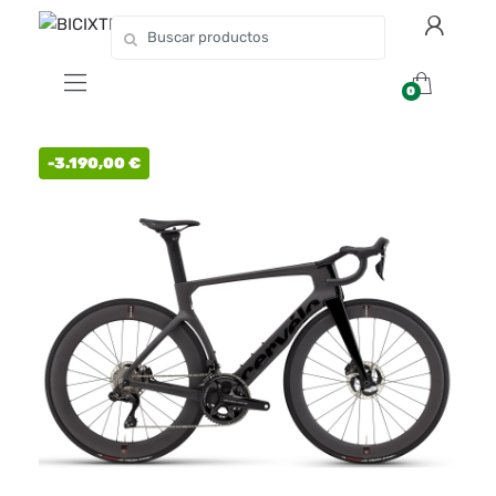
0
-
3.190,00
€