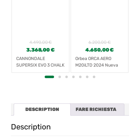
4.490,00
€
6.200,00
€
3.368,00
€
4.650,00
€
CANNONDALE
Orbea ORCA AERO
Sc
SUPERSIX EVO 3 CHALK
M20iLTD 2024 Nueva
20
(2024)
DESCRIPTION
FARE RICHIESTA
Description