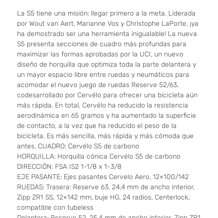
La S5 tiene una misión: llegar primero a la meta. Liderada
por Wout van Aert, Marianne Vos y Christophe LaPorte, ¡ya
ha demostrado ser una herramienta inigualable! La nueva
S5 presenta secciones de cuadro más profundas para
maximizar las formas aprobadas por la UCI, un nuevo
diseño de horquilla que optimiza toda la parte delantera y
un mayor espacio libre entre ruedas y neumáticos para
acomodar el nuevo juego de ruedas Reserve 52/63,
codesarrollado por Cervélo para ofrecer una bicicleta aún
más rápida. En total, Cervélo ha reducido la resistencia
aerodinámica en 65 gramos y ha aumentado la superficie
de contacto, a la vez que ha reducido el peso de la
bicicleta. Es más sencilla, más rápida y más cómoda que
antes. CUADRO: Cervélo S5 de carbono
HORQUILLA: Horquilla cónica Cervélo S5 de carbono
DIRECCIÓN: FSA IS2 1-1/8 x 1-3/8
EJE PASANTE: Ejes pasantes Cervelo Aero, 12×100/142
RUEDAS: Trasera: Reserve 63, 24,4 mm de ancho interior,
Zipp ZR1 SS, 12×142 mm, buje HG, 24 radios, Centerlock,
compatible con tubeless
Delantera: Reserve 52, 25,4 mm de ancho interior, Zipp ZR1