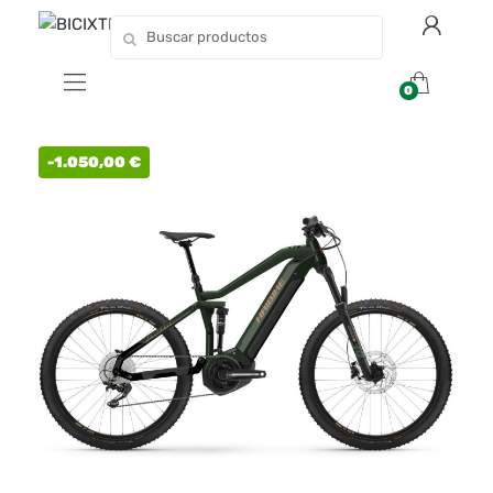
0
-
1.050,00
€