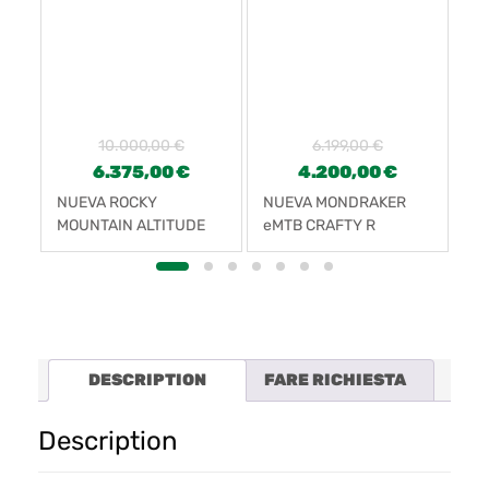
10.000,00
€
6.199,00
€
6.375,00
€
4.200,00
€
NUEVA ROCKY
NUEVA MONDRAKER
NU
MOUNTAIN ALTITUDE
eMTB CRAFTY R
SL
POWERPLAY CARBON
20
90 RALLY
DESCRIPTION
FARE RICHIESTA
Description