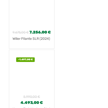
7.256,00
€
9.675,00
€
Wilier FIlante SLR (2024)
-
1.497,00
€
5.990,00
€
4.493,00
€