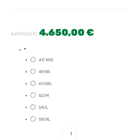
4.650,00
€
6.599,00
€
*
47/ XXS
49/XS
61/XXL
52/M
54/L
58/XL