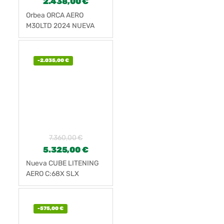
2.438,00
€
Orbea ORCA AERO
M30LTD 2024 NUEVA
-
2.035,00
€
7.360,00
€
5.325,00
€
Nueva CUBE LITENING
AERO C:68X SLX
-
575,00
€