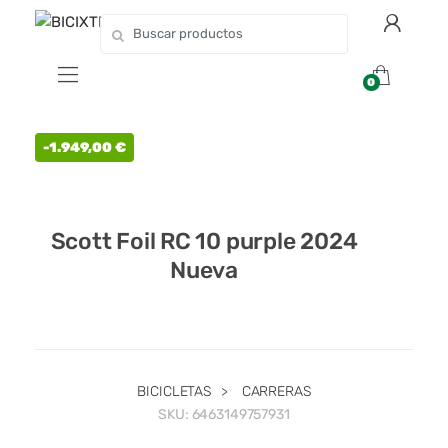
0
-
1.949,00
€
Scott Foil RC 10 purple 2024
Nueva
BICICLETAS
>
CARRERAS
SKU:
6463149757931