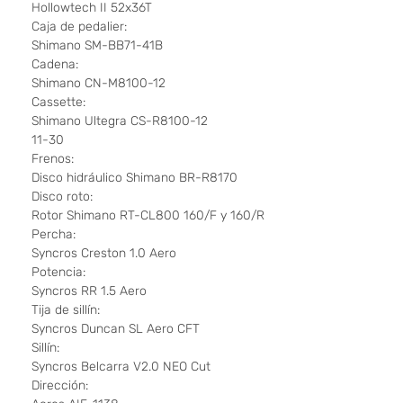
Hollowtech II 52x36T
Caja de pedalier:
Shimano SM-BB71-41B
Cadena:
Shimano CN-M8100-12
Cassette:
Shimano Ultegra CS-R8100-12
11-30
Frenos:
Disco hidráulico Shimano BR-R8170
Disco roto:
Rotor Shimano RT-CL800 160/F y 160/R
Percha:
Syncros Creston 1.0 Aero
Potencia:
Syncros RR 1.5 Aero
Tija de sillín:
Syncros Duncan SL Aero CFT
Sillín:
Syncros Belcarra V2.0 NEO Cut
Dirección: