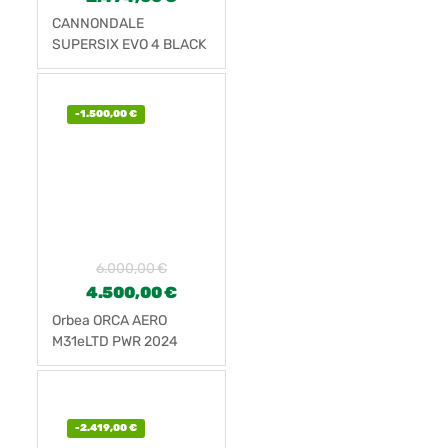
CANNONDALE
SUPERSIX EVO 4 BLACK
(2024)
-
1.500,00
€
6.000,00
€
4.500,00
€
Orbea ORCA AERO
M31eLTD PWR 2024
Nueva
-
2.419,00
€