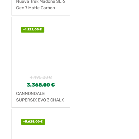
Nueva Trek Madone SL 6
Gen 7 Matte Carbon
-
1.122,00
€
4.490,00
€
3.368,00
€
CANNONDALE
SUPERSIX EVO 3 CHALK
(2024)
-
5.625,00
€