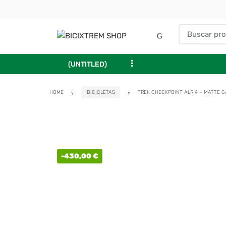
...
(UNTITLED)
HOME
BICICLETAS
TREK CHECKPOINT ALR 4 – MATTE G
-
430,00
€