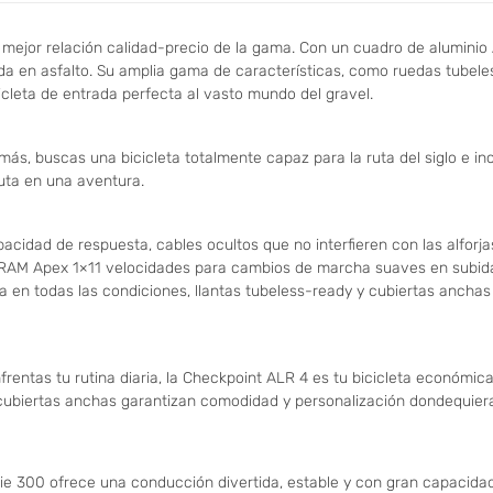
a mejor relación calidad-precio de la gama. Con un cuadro de aluminio
ida en asfalto. Su amplia gama de características, como ruedas tubel
icleta de entrada perfecta al vasto mundo del gravel.
más, buscas una bicicleta totalmente capaz para la ruta del siglo e in
ruta en una aventura.
cidad de respuesta, cables ocultos que no interfieren con las alforja
RAM Apex 1×11 velocidades para cambios de marcha suaves en subidas 
a en todas las condiciones, llantas tubeless-ready y cubiertas anch
frentas tu rutina diaria, la Checkpoint ALR 4 es tu bicicleta económica
 cubiertas anchas garantizan comodidad y personalización dondequiera
rie 300 ofrece una conducción divertida, estable y con gran capacidad