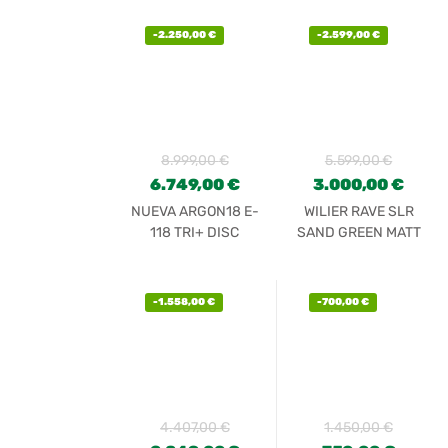
-
2.250,00
€
-
2.599,00
€
8.999,00
€
5.599,00
€
6.749,00
€
3.000,00
€
NUEVA ARGON18 E-
WILIER RAVE SLR
118 TRI+ DISC
SAND GREEN MATT
SRAM RED 22
-
1.558,00
€
-
700,00
€
4.407,00
€
1.450,00
€