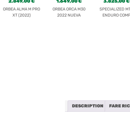
2.849,00
€
1.649,00
€
3.825,00
€
ORBEA ALMA M PRO
ORBEA ORCA M30
SPECIALIZED M
XT (2022)
2022 NUEVA
ENDURO COM
2023
DESCRIPTION
FARE RI