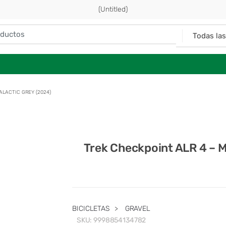
(Untitled)
ALACTIC GREY (2024)
Trek Checkpoint ALR 4 – M
BICICLETAS
>
GRAVEL
SKU:
9998854134782