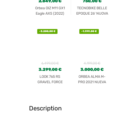
2.849,00
€
750,00
€
Orbea OIZ M11 GX1
TECNOBIKE BELLE
Eagle AXS (2022)
EPOQUE 26′ NUOVA
-
3.200,00
€
-
1.199,00
€
6.499,00
€
4.199,00
€
3.299,00
€
3.000,00
€
LOOK 765 RS
ORBEA ALMA M-
GRAVEL FORCE
PRO 2021 NUEVA
WIDE ETAP M-
CL700C (2022)
Description