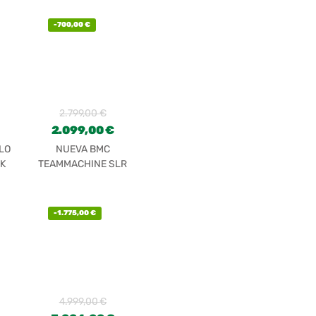
-
700,00
€
2.799,00
€
2.099,00
€
LO
NUEVA BMC
K
TEAMMACHINE SLR
FOUR
-
1.775,00
€
4.999,00
€