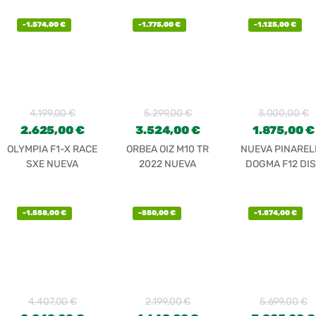
-
1.574,00
€
-
1.775,00
€
-
1.125,00
€
4.199,00
€
5.299,00
€
3.000,00
€
2.625,00
€
3.524,00
€
1.875,00
€
OLYMPIA F1-X RACE
ORBEA OIZ M10 TR
NUEVA PINAREL
SXE NUEVA
2022 NUEVA
DOGMA F12 DIS
TELAIO
-
1.558,00
€
-
550,00
€
-
1.874,00
€
4.407,00
€
2.199,00
€
5.699,00
€