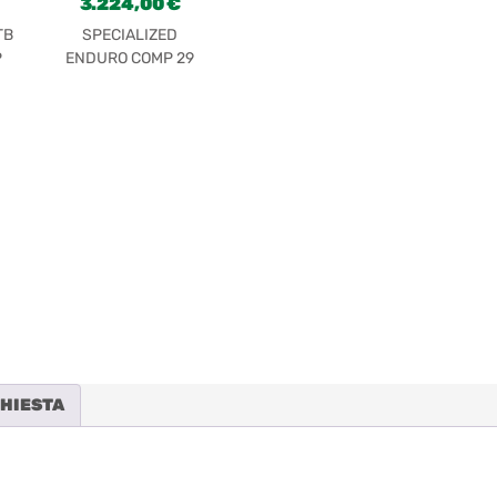
3.224,00
€
TB
SPECIALIZED
P
ENDURO COMP 29
NUEVA
CHIESTA